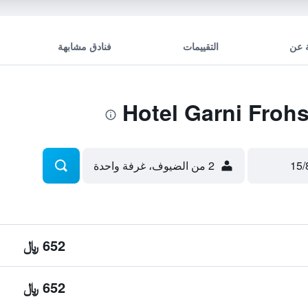
 عن
التقييمات
فنادق مشابهة
2 من الضيوف، غرفة واحدة
652 ﷼
652 ﷼