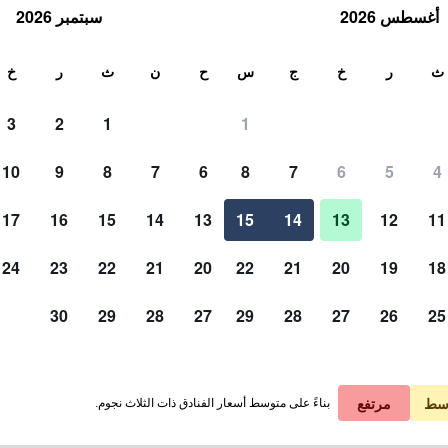
أغسطس 2026
سبتمبر 2026
ث
ث
ر
خ
ج
س
ح
ن
ث
ر
خ
3
2
1
1
لة الواحدة
10
9
8
7
6
8
7
6
5
4
لي في الليلة
17
16
15
14
13
15
14
13
12
11
 ﷼
عرض الصفقة
24
23
22
21
20
22
21
20
19
18
30
29
28
27
29
28
27
26
25
 ﷼
عرض الصفقة
سط
مرتفع
بناءً على متوسط أسعار الفنادق ذات الثلاث نجوم.