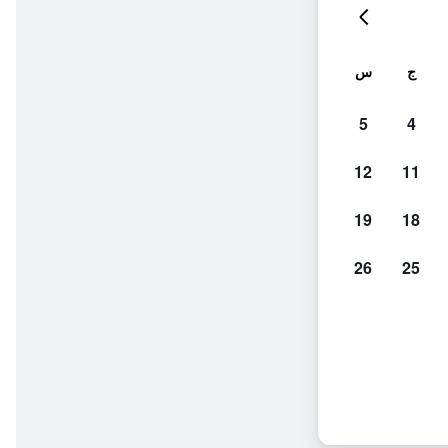
ج
س
5
4
12
11
19
18
26
25