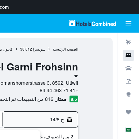
.com
رحلات طيران
الصفحة الرئيسية
سويسرا
38,012
كانتون ت
فنادق
l Garni Frohsinn
سيارات
نجمة واحدة
حزم العروض
Romanshornerstrasse 3, 8592, Uttwil, كانتون تورغاو, سويس
+41 71 463 44 84
استكشاف
ممتاز
816 من التقييمات تم التحقق منها
8.5
رحلات
ج 14/8
-
العَرَبِيَّة
2 من الضيوف، غرفة واحدة