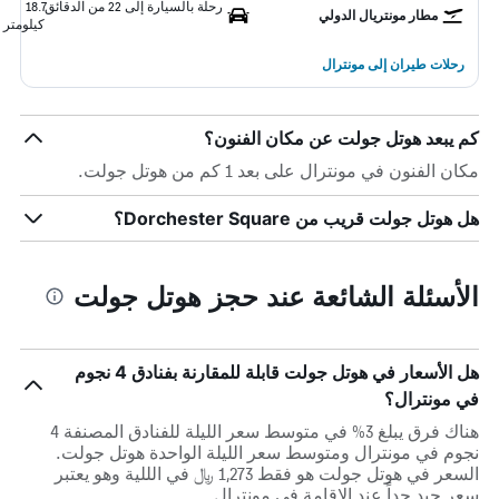
رحلة بالسيارة إلى 22 من الدقائق
18.7
مطار مونتريال الدولي
كيلومتر
رحلات طيران إلى مونترال
كم يبعد هوتل جولت عن مكان الفنون؟
مكان الفنون في مونترال على بعد 1 كم من هوتل جولت.
هل هوتل جولت قريب من Dorchester Square؟
الأسئلة الشائعة عند حجز هوتل جولت
هل الأسعار في هوتل جولت قابلة للمقارنة بفنادق 4 نجوم
في مونترال؟
هناك فرق يبلغ 3% في متوسط ​​سعر الليلة للفنادق المصنفة 4
نجوم في مونترال ومتوسط ​​سعر الليلة الواحدة هوتل جولت.
السعر في هوتل جولت هو فقط 1,273 ﷼ في الللية وهو يعتبر
سعر جيد جداً عند الإقامة في مونترال.