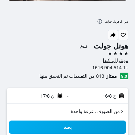
صور لـ هوتل جولت
هوتل جولت
فندق
4 نجوم
مونترال، كندا
+1 514 904 1616
ممتاز
813 من التقييمات تم التحقق منها
9.0
ح 16/8
-
ن 17/8
2 من الضيوف، غرفة واحدة
بحث