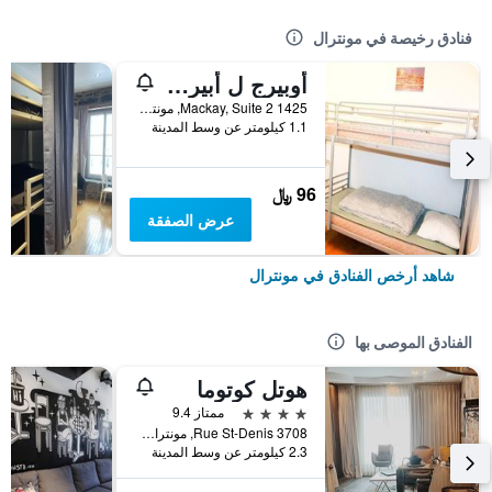
فنادق رخيصة في مونترال
أوبيرج ل أبيرو - هوستل
1425 Mackay, Suite 2, مونترال, QC, كندا
1.1 كيلومتر عن وسط المدينة
96 ﷼
عرض الصفقة
شاهد أرخص الفنادق في مونترال
الفنادق الموصى بها
هوتل كوتوما
4 نجوم
ممتاز 9.4
3708 Rue St-Denis, مونترال, QC, كندا
2.3 كيلومتر عن وسط المدينة