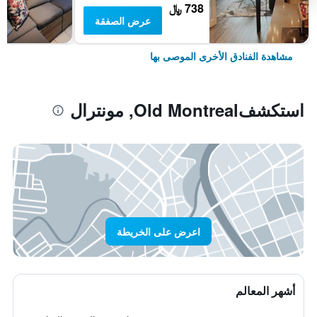
738 ﷼
عرض الصفقة
مشاهدة الفنادق الأخرى الموصى بها
استكشفOld Montreal, مونترال
اعرض على الخريطة
أشهر المعالم