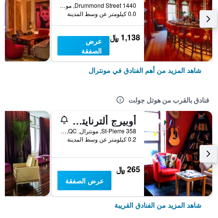
1440 Drummond Street, مونترال, QC, كندا
0.0 كيلومتر عن وسط المدينة
1,138 ﷼
عرض
الصفقة
شاهد المزيد من أهم الفنادق في مونترال
فنادق بالقرب من هوتل جولت
أوبيرج ألترنايتف دو فيو مونتريال - هوستل
358 St-Pierre, مونترال, QC, كندا
0.2 كيلومتر عن وسط المدينة
265 ﷼
عرض الصفقة
شاهد المزيد من الفنادق القريبة