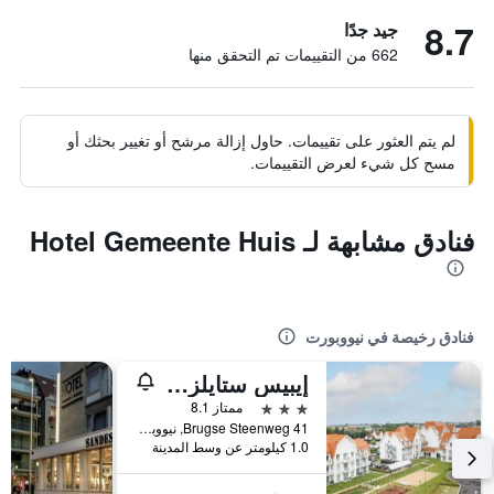
8.7
جيد جدًا
662 من التقييمات تم التحقق منها
لم يتم العثور على تقييمات. حاول إزالة مرشح أو تغيير بحثك أو
مسح كل شيء لعرض التقييمات.
فنادق مشابهة لـ Hotel Gemeente Huis
فنادق رخيصة في نيووبورت
إيبيس ستايلز نيوبورت
3 نجوم
ممتاز 8.1
Brugse Steenweg 41, نيووبورت, بلجيكا
1.0 كيلومتر عن وسط المدينة