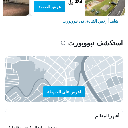
484 ﷼
عرض الصفقة
شاهد أرخص الفنادق في نيووبورت
استكشف نيووبورت
اعرض على الخريطة
أشهر المعالم
رحلة بالسيارة إلى 5 من الدقائق
2.9