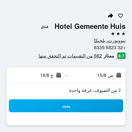
Hotel Gemeente Huis
فندق
3 نجوم
نيووبورت، بلجيكا
+32 5823 6335
ممتاز
662 من التقييمات تم التحقق منها
8.7
س 15/8
-
ح 16/8
2 من الضيوف، غرفة واحدة
بحث