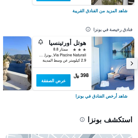
شاهد المزيد من الفنادق القريبة
فنادق رخيصة في بونزا
هوتل أورتينسيا
3 نجوم
ممتاز 8.8
Via Piscine Naturali, بونزا, مقاطعة لاتينا, إيطاليا
2.9 كيلومتر عن وسط المدينة
398 ﷼
عرض الصفقة
شاهد أرخص الفنادق في بونزا
استكشف بونزا