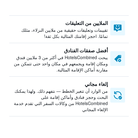
الملايين من التعليقات
تقييمات وتعليقات حقيقية من ملايين النزلاء، مثلك
تمامًا. احجز إقامتك المثالية بكل ثقة!
أفضل صفقات الفنادق
يبحث HotelsCombined في أكثر من 3 ملايين فندق
ومكان إقامة ويجمعهم في مكان واحد حتى تتمكن من
مقارنة أماكن الإقامة المثالية.
إلغاء مجاني
من الوارد أن تتغير الخطط — نتفهم ذلك. ولهذا يمكنك
البحث وحجز فنادق وأماكن إقامة على
HotelsCombined من وكالات السفر التي تقدم خدمة
الإلغاء المجاني