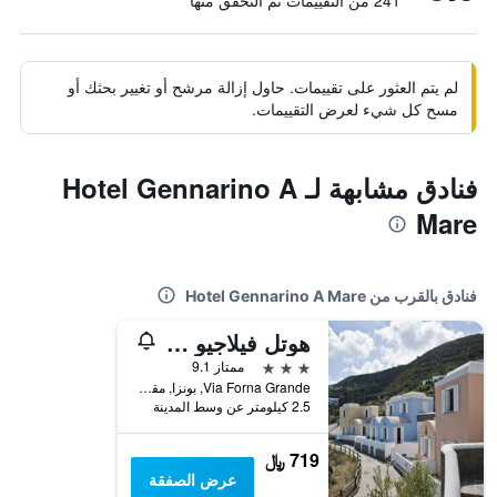
241 من التقييمات تم التحقق منها
لم يتم العثور على تقييمات. حاول إزالة مرشح أو تغيير بحثك أو
مسح كل شيء لعرض التقييمات.
فنادق مشابهة لـ Hotel Gennarino A
Mare
فنادق بالقرب من Hotel Gennarino A Mare
هوتل فيلاجيو دي بيسكاتوري
3 نجوم
ممتاز 9.1
Via Forna Grande, بونزا, مقاطعة لاتينا, إيطاليا
2.5 كيلومتر عن وسط المدينة
719 ﷼
عرض الصفقة