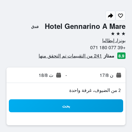
Hotel Gennarino A Mare
فندق
3 نجوم
بونزا، إيطاليا
+39 077 180 071
ممتاز
241 من التقييمات تم التحقق منها
8.9
ن 17/8
-
ث 18/8
2 من الضيوف، غرفة واحدة
بحث