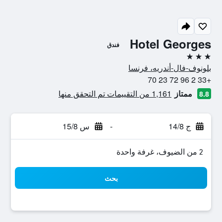
Hotel Georges
فندق
3 نجوم
بلونوف-فال-أندريه، فرنسا
+33 2 96 72 23 70
ممتاز
1,161 من التقييمات تم التحقق منها
8.8
ج 14/8
-
س 15/8
2 من الضيوف، غرفة واحدة
بحث