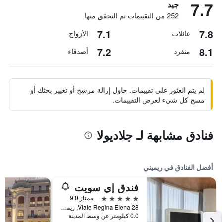
7.7
جيد
252 من التقييمات تم التحقق منها
7.1
7.8
عائلات
الأزواج
7.2
8.1
منفرد
أصدقاء
لم يتم العثور على تقييمات. حاول إزالة مرشح أو تغيير بحثك أو
مسح كل شيء لعرض التقييمات.
فنادق مشابهة لـ جلاديولا
أفضل الفنادق في ريميني
فندق إي سويت
5 نجوم
ممتاز 9.0
Viale Regina Elena 28, ريميني, مقاطعة ريميني, إيطاليا
0.0 كيلومتر عن وسط المدينة