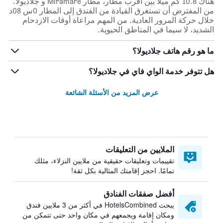
هناك 10.8 كم ميلاً بين أقرب مطار، مطار Miramare و جلاديولا.
من المفترض أن تستغرق القيادة من الفندق إلى المطار 0س 08د
خلال حركة المرور العادية. من المهم مراعاة أوقات الازدحام
الشديد، لا سيما في المناطق الحيوية.
ما هو رقم هاتف جلاديولا؟
هل تتوفر خدمة الواي فاي في جلاديولا؟
عرض المزيد من الأسئلة الشائعة
الملايين من التعليقات
تقييمات وتعليقات حقيقية من ملايين النزلاء، مثلك
تمامًا. احجز إقامتك المثالية بكل ثقة!
أفضل صفقات الفنادق
يبحث HotelsCombined في أكثر من 3 ملايين فندق
ومكان إقامة ويجمعهم في مكان واحد حتى تتمكن من