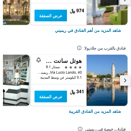
974 ﷼
عرض الصفقة
شاهد المزيد من أهم الفنادق في ريميني
فنادق بالقرب من جلاديولا
هوتل سانت جريجوري بارك
4 نجوم
ممتاز 9.1
Via Lucio Lando, 40, ريميني, مقاطعة ريميني, إيطاليا
0.1 كيلومتر عن وسط المدينة
341 ﷼
عرض الصفقة
شاهد المزيد من الفنادق القريبة
فنادق رخيصة في ريميني