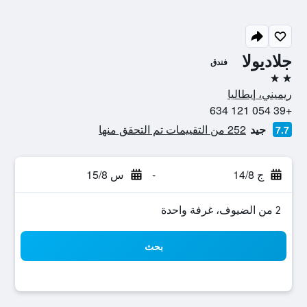
جلاديولا
فندق
2 نجمتين
ريميني، إيطاليا
+39 054 121 634
جيد
252 من التقييمات تم التحقق منها
7.7
ج 14/8
-
س 15/8
2 من الضيوف، غرفة واحدة
بحث