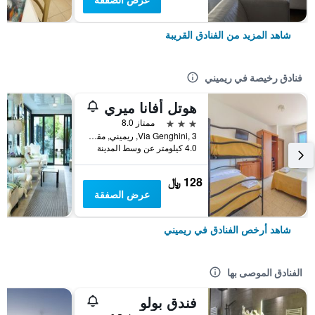
شاهد المزيد من الفنادق القريبة
فنادق رخيصة في ريميني
هوتل أفانا ميري
3 نجوم
ممتاز 8.0
Via Genghini, 3, ريميني, مقاطعة ريميني, إيطاليا
4.0 كيلومتر عن وسط المدينة
128 ﷼
عرض الصفقة
شاهد أرخص الفنادق في ريميني
الفنادق الموصى بها
فندق بولو