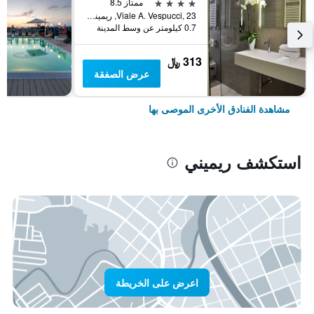
4 نجوم
ممتاز 8.5
Viale A. Vespucci, 23, ريميني, مقاطعة ريميني, إيطاليا
0.7 كيلومتر عن وسط المدينة
313 ﷼
عرض الصفقة
مشاهدة الفنادق الأخرى الموصى بها
استكشف ريميني
اعرض على الخريطة