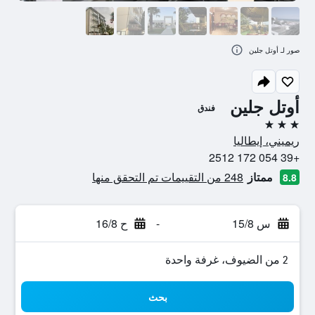
صور لـ أوتل جلين
أوتل جلين
فندق
3 نجوم
ريميني، إيطاليا
+39 054 172 2512
ممتاز
248 من التقييمات تم التحقق منها
8.8
س 15/8
-
ح 16/8
2 من الضيوف، غرفة واحدة
بحث