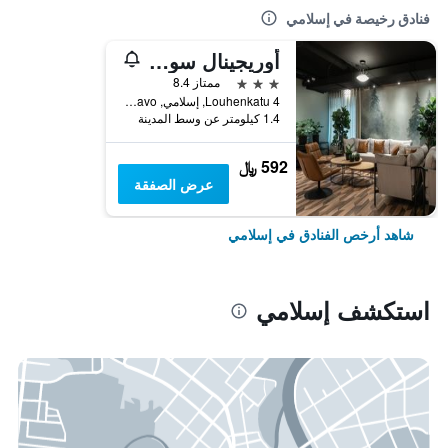
فنادق رخيصة في إسلامي
أوريجينال سوكوس هوتل كوليونفرتا
3 نجوم
ممتاز 8.4
Louhenkatu 4, إسلامي, North Savo, فنلندا
1.4 كيلومتر عن وسط المدينة
592 ﷼
عرض الصفقة
شاهد أرخص الفنادق في إسلامي
استكشف إسلامي