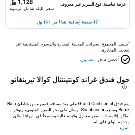
1,128 ﷼
غرفة قياسية، نوع السرير غير معروف
سعر الليلة شامل الرسوم
17 صفقة إضافية ابتداءً من 161 ﷼
*
يشمل المجموع الضرائب المحلية المقدرة والرسوم المستحقة عند
تسجيل المغادرة.
أفضل سعر
مضمون
حول فندق غراند كونتيننتال كوالا تيرينغانو
يقع فندق Grand Continental على بعد مسافة قصيرة من شاطئ Batu
Buruk ومتنزه Shahbandar. ويطل على بحر الصين الجنوبي، ويوفر
أماكن إقامة ذات سعر معقول وقيمة عالية ومسبحاً في الهواء الطلق
وخدمة الواي فاي الم...
المزيد