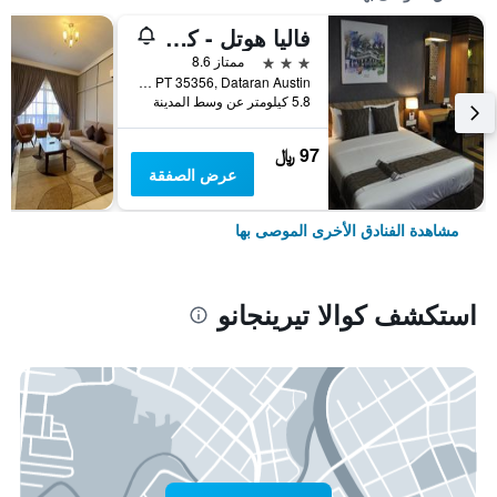
فاليا هوتل - كوالا تيرينغانو
3 نجوم
ممتاز 8.6
Lot PT 35356, Dataran Austin, كوالا تيرينجانو, ماليزيا
5.8 كيلومتر عن وسط المدينة
97 ﷼
عرض الصفقة
مشاهدة الفنادق الأخرى الموصى بها
استكشف كوالا تيرينجانو