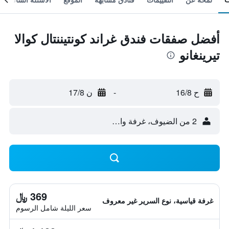
أفضل صفقات فندق غراند كونتيننتال كوالا
تيرينغانو
ح 16/8
-
ن 17/8
2 من الضيوف، غرفة واحدة
369 ﷼
غرفة قياسية، نوع السرير غير معروف
سعر الليلة شامل الرسوم