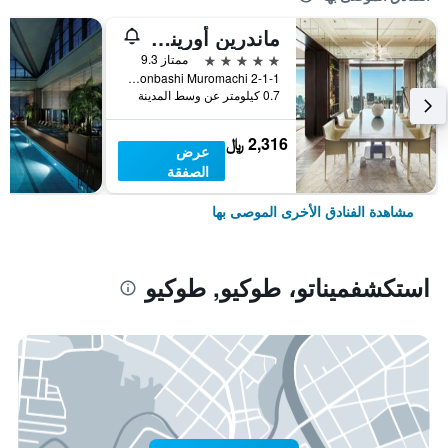
ماندرين أورينتال، طوكيو
5 نجوم
ممتاز 9.3
2-1-1 Nihonbashi Muromachi, طوكيو, اليابان
0.7 كيلومتر عن وسط المدينة
2,316 ﷼
عرض
الصفقة
مشاهدة الفنادق الأخرى الموصى بها
استكشفميناتو، طوكيو, طوكيو