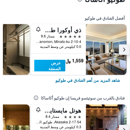
أفضل الفنادق في طوكيو
ذي أوكورا طوكيو
5 نجوم
ممتاز 9.6
2-10-4 Toranomon, Minato-ku, طوكيو, اليابان
0.0 كيلومتر عن وسط المدينة
1,559 ﷼
عرض
الصفقة
شاهد المزيد من أهم الفنادق في طوكيو
فنادق بالقرب من سوتيتسو فريسا إن طوكيو أكاساكا
هوتل مايستايز بريميير آكاساكا
4 نجوم
ممتاز 8.4
2-17-54 Akasaka, طوكيو, اليابان
0.3 كيلومتر عن وسط المدينة