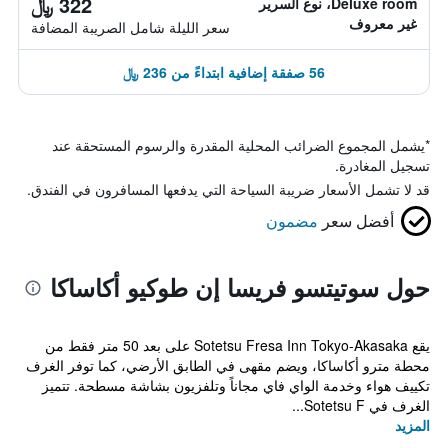
322 ﷼
Deluxe room، نوع السرير
غير معروف
سعر الليلة شامل الصريبة المضافة
56 صفقة إضافية ابتداءً من 236 ﷼
*
يشمل المجموع الضرائب المحلية المقدرة والرسوم المستحقة عند
تسجيل المغادرة.
قد لا تشمل الأسعار ضريبة السياحة التي يدفعها المسافرون في الفندق.
أفضل سعر
مضمون
حول سوتيتسو فريسا إن طوكيو أكاساكا
يقع Sotetsu Fresa Inn Tokyo-Akasaka على بعد 50 متر فقط من
محطة مترو أكاساكا، ويضم مقهى في الطابق الأرضي، كما توفر الغرف
تكييف هواء وخدمة الواي فاي مجاناً وتلفزيون بشاشة مسطحة. تتميز
الغرف في Sotetsu F...
المزيد