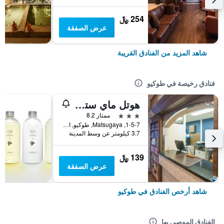
254 ﷼
عرض الصفقة
شاهد المزيد من الفنادق القريبة
فنادق رخيصة في طوكيو
هوتل ماي ستايز أوينو إناريتشو
3 نجوم
ممتاز 8.2
1-5-7, Matsugaya, طوكيو, اليابان
3.7 كيلومتر عن وسط المدينة
139 ﷼
عرض الصفقة
شاهد أرخص الفنادق في طوكيو
الفنادق الموصى بها