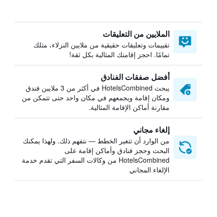
الملايين من التعليقات
تقييمات وتعليقات حقيقية من ملايين النزلاء، مثلك
تمامًا. احجز إقامتك المثالية بكل ثقة!
أفضل صفقات الفنادق
يبحث HotelsCombined في أكثر من 3 ملايين فندق
ومكان إقامة ويجمعهم في مكان واحد حتى تتمكن من
مقارنة أماكن الإقامة المثالية.
إلغاء مجاني
من الوارد أن تتغير الخطط — نتفهم ذلك. ولهذا يمكنك
البحث وحجز فنادق وأماكن إقامة على
HotelsCombined من وكالات السفر التي تقدم خدمة
الإلغاء المجاني