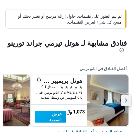
لم يتم العثور على تقييمات. حاول إزالة مرشح أو تغيير بحثك أو
مسح كل شيء لعرض التقييمات.
فنادق مشابهة لـ هوتل تيرمي جراند تورينو
أفضل الفنادق في ابانو ترمي
هوتل بريميير أبانو
5 نجوم
ممتاز 9.1
Via Marzia 73, ابانو ترمي, فينيتو, إيطاليا
0.0 كيلومتر عن وسط المدينة
1,073 ﷼
عرض
الصفقة
شاهد المزيد من أهم الفنادق في ابانو ترمي