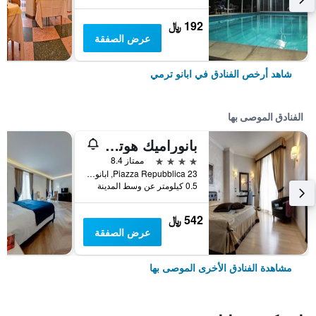
192 ﷼
عرض الصفقة
شاهد أرخص الفنادق في ابانو ترمي
الفنادق الموصى بها
بانوراميك هوتل بلازا
4 نجوم
ممتاز 8.4
Piazza Repubblica 23, ابانو ترمي, فينيتو, إيطاليا
0.5 كيلومتر عن وسط المدينة
542 ﷼
عرض الصفقة
مشاهدة الفنادق الأخرى الموصى بها