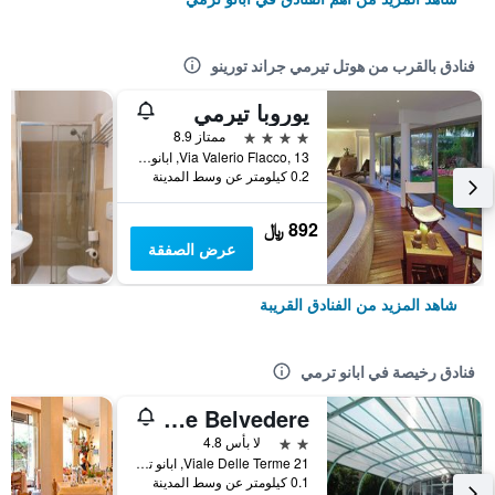
فنادق بالقرب من هوتل تيرمي جراند تورينو
يوروبا تيرمي
4 نجوم
ممتاز 8.9
Via Valerio Flacco, 13, ابانو ترمي, فينيتو, إيطاليا
0.2 كيلومتر عن وسط المدينة
892 ﷼
عرض الصفقة
شاهد المزيد من الفنادق القريبة
فنادق رخيصة في ابانو ترمي
Hotel Terme Belvedere
2 نجمتين
لا بأس 4.8
Viale Delle Terme 21, ابانو ترمي, فينيتو, إيطاليا
0.1 كيلومتر عن وسط المدينة