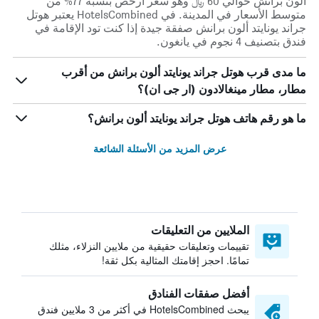
ألون برانش حوالي 60 ﷼ وهو سعر أرخص بنسبة 77% من
متوسط الأسعار في المدينة. في HotelsCombined يعتبر هوتل
جراند يونايتد ألون برانش صفقة جيدة إذا كنت تود الإقامة في
فندق بتصنيف 4 نجوم في يانغون.
ما مدى قرب هوتل جراند يونايتد ألون برانش من أقرب
مطار، مطار مينغالادون (ار جى ان)؟
ما هو رقم هاتف هوتل جراند يونايتد ألون برانش؟
عرض المزيد من الأسئلة الشائعة
الملايين من التعليقات
تقييمات وتعليقات حقيقية من ملايين النزلاء، مثلك
تمامًا. احجز إقامتك المثالية بكل ثقة!
أفضل صفقات الفنادق
يبحث HotelsCombined في أكثر من 3 ملايين فندق