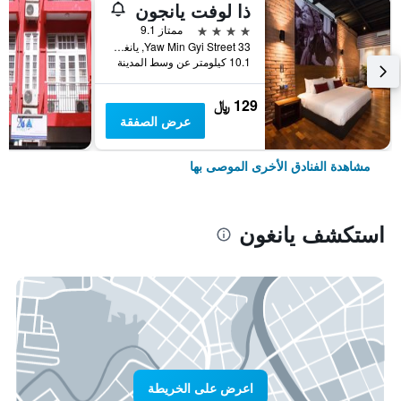
ذا لوفت يانجون
4 نجوم
ممتاز 9.1
33 Yaw Min Gyi Street, يانغون, ميانمار (بورما)
10.1 كيلومتر عن وسط المدينة
129 ﷼
عرض الصفقة
مشاهدة الفنادق الأخرى الموصى بها
استكشف يانغون
اعرض على الخريطة