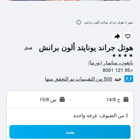
صور لـ هوتل جراند يونايتد ألون برانش
هوتل جراند يونايتد ألون برانش
فندق
4 نجوم
يانغون، ميانمار (بورما)
+95 121 8061
جيد
500 من التقييمات تم التحقق منها
7.7
ج 14/8
-
س 15/8
2 من الضيوف، غرفة واحدة
بحث