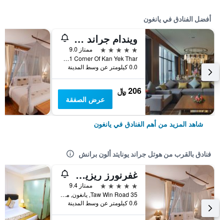
أفضل الفنادق في يانغون
ويندام جراند يانجون هوتل
5 نجوم
ممتاز 9.0
No 11 Corner Of Kan Yek Thar, يانغون, ميانمار (بورما)
0.0 كيلومتر عن وسط المدينة
206 ﷼
عرض الصفقة
شاهد المزيد من أهم الفنادق في يانغون
فنادق بالقرب من هوتل جراند يونايتد ألون برانش
غفرنورز ريزيدنس
5 نجوم
ممتاز 9.4
35 Taw Win Road, يانغون, ميانمار (بورما)
0.6 كيلومتر عن وسط المدينة