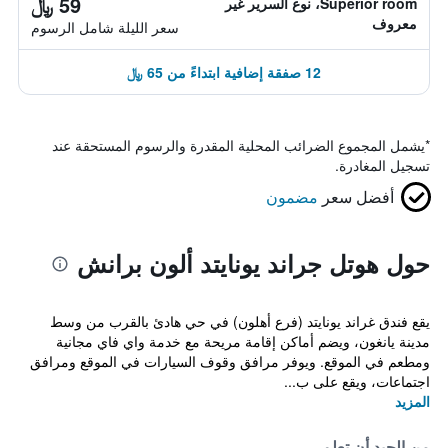
59 ﷼
Superior room، نوع السرير غير
معروف
سعر الليلة شامل الرسوم
12 صفقة إضافية ابتداءً من 65 ﷼
*
يشمل المجموع الضرائب المحلية المقدرة والرسوم المستحقة عند
تسجيل المغادرة.
أفضل سعر
مضمون
حول هوتل جراند يونايتد ألون برانش
يقع فندق غراند يونايتد (فرع أهلون) في حي هادئ بالقرب من وسط
مدينة يانغون، ويضم أماكن إقامة مريحة مع خدمة واي فاي مجانية
ومطعم في الموقع. ويوفر مرافق وقوف السيارات في الموقع ومرافق
اجتماعات، ويقع على ب...
المزيد
من الجيد أن تعلم