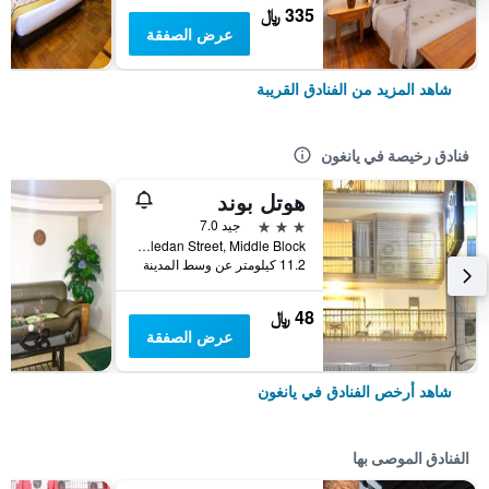
335 ﷼
عرض الصفقة
شاهد المزيد من الفنادق القريبة
فنادق رخيصة في يانغون
هوتل بوند
3 نجوم
جيد 7.0
No. 49 Hledan Street, Middle Block, يانغون, ميانمار (بورما)
11.2 كيلومتر عن وسط المدينة
48 ﷼
عرض الصفقة
شاهد أرخص الفنادق في يانغون
الفنادق الموصى بها