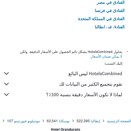
الفنادق في مصر
الفنادق في فرنسا
الفنادق في المملكة المتحدة
الفنادق في إيطاليا
الفنادق في تايلاند
*
يحاول HotelsCombined بشكل دائم الحصول على الأسعار الدقيقة، ولكن
لا يمكن ضمان الأسعار
.
إليك السبب:
HotelsCombined ليس البائع
نقوم بتجميع الكثير من البيانات لك
لماذا لا تكون الأسعار دقيقة بنسبة 100٪؟
الصفحة الرئيسية
إيطاليا
522,395
توسكانا
63,541
مونتيلوبو فيورنتينو
107
Hotel Granducato