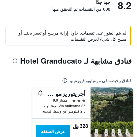
8.2
جيد جدًا
608 من التقييمات تم التحقق منها
لم يتم العثور على تقييمات. حاول إزالة مرشح أو تغيير بحثك أو
مسح كل شيء لعرض التقييمات.
فنادق مشابهة لـ Hotel Granducato
فنادق رخيصة في مونتيلوبو فيورنتينو
أجريتوريزمو كانتاجالو
3 نجوم
ممتاز 8.9
Via Valicarda 35, مونتيلوبو فيورنتينو, توسكانا, إيطاليا
2.5 كيلومتر عن وسط المدينة
328 ﷼
عرض الصفقة