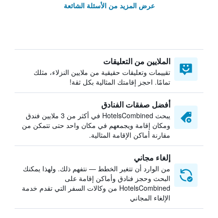
عرض المزيد من الأسئلة الشائعة
الملايين من التعليقات
تقييمات وتعليقات حقيقية من ملايين النزلاء، مثلك
تمامًا. احجز إقامتك المثالية بكل ثقة!
أفضل صفقات الفنادق
يبحث HotelsCombined في أكثر من 3 ملايين فندق
ومكان إقامة ويجمعهم في مكان واحد حتى تتمكن من
مقارنة أماكن الإقامة المثالية.
إلغاء مجاني
من الوارد أن تتغير الخطط — نتفهم ذلك. ولهذا يمكنك
البحث وحجز فنادق وأماكن إقامة على
HotelsCombined من وكالات السفر التي تقدم خدمة
الإلغاء المجاني