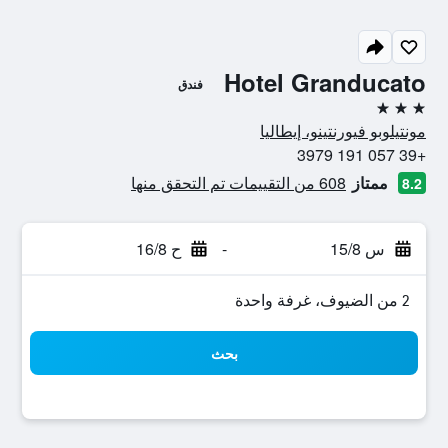
Hotel Granducato
فندق
3 نجوم
مونتيلوبو فيورنتينو، إيطاليا
+39 057 191 3979
ممتاز
608 من التقييمات تم التحقق منها
8.2
س 15/8
-
ح 16/8
2 من الضيوف، غرفة واحدة
بحث