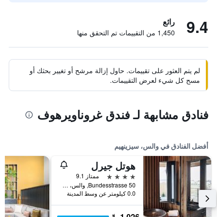
9.4
رائع
1,450 من التقييمات تم التحقق منها
لم يتم العثور على تقييمات. حاول إزالة مرشح أو تغيير بحثك أو
مسح كل شيء لعرض التقييمات.
فنادق مشابهة لـ فندق غروناويرهوف
أفضل الفنادق في والس، سيزينهيم
هوتل جيرل
4 نجوم
ممتاز 9.1
Bundesstrasse 50, والس، سيزينهيم, ولاية سالزبورغ, النمسا
0.0 كيلومتر عن وسط المدينة
1,026 ﷼