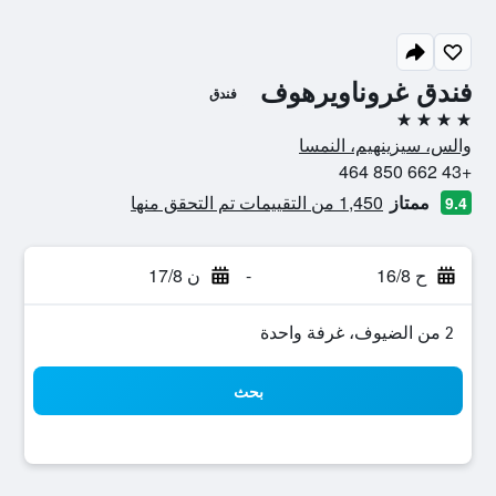
فندق غروناويرهوف
فندق
4 نجوم
والس، سيزينهيم، النمسا
+43 662 850 464
ممتاز
1,450 من التقييمات تم التحقق منها
9.4
ح 16/8
-
ن 17/8
2 من الضيوف، غرفة واحدة
بحث