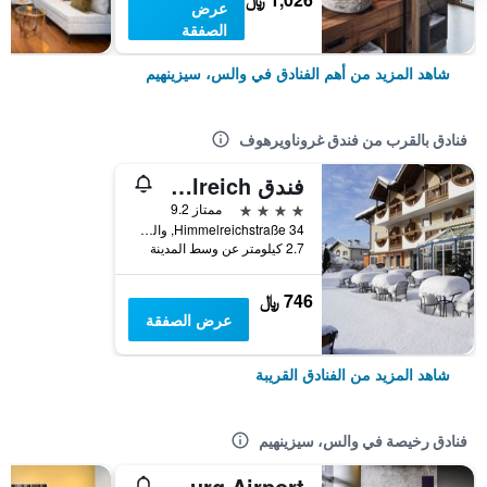
عرض
الصفقة
شاهد المزيد من أهم الفنادق في والس، سيزينهيم
فنادق بالقرب من فندق غروناويرهوف
فندق Himmelreich
4 نجوم
ممتاز 9.2
Himmelreichstraße 34, والس، سيزينهيم, ولاية سالزبورغ, النمسا
2.7 كيلومتر عن وسط المدينة
746 ﷼
عرض الصفقة
شاهد المزيد من الفنادق القريبة
فنادق رخيصة في والس، سيزينهيم
ibis budget Salzburg Airport