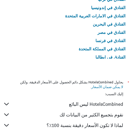
الفنادق في إندونيسيا
الفنادق في الامارات العربية المتحدة
الفنادق في البحرين
الفنادق في مصر
الفنادق في فرنسا
الفنادق في المملكة المتحدة
الفنادق في إيطاليا
الفنادق في تايلاند
*
يحاول HotelsCombined بشكل دائم الحصول على الأسعار الدقيقة، ولكن
لا يمكن ضمان الأسعار
.
إليك السبب:
HotelsCombined ليس البائع
نقوم بتجميع الكثير من البيانات لك
لماذا لا تكون الأسعار دقيقة بنسبة 100٪؟