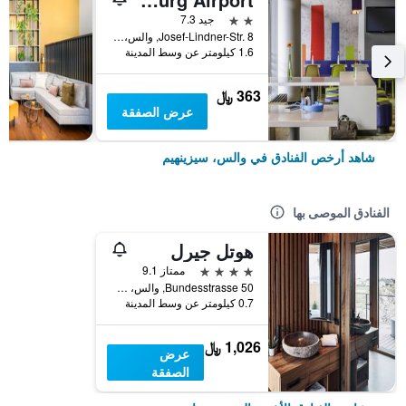
2 نجمتين
جيد 7.3
Josef-Lindner-Str. 8, والس، سيزينهيم, ولاية سالزبورغ, النمسا
1.6 كيلومتر عن وسط المدينة
363 ﷼
عرض الصفقة
شاهد أرخص الفنادق في والس، سيزينهيم
الفنادق الموصى بها
هوتل جيرل
4 نجوم
ممتاز 9.1
Bundesstrasse 50, والس، سيزينهيم, ولاية سالزبورغ, النمسا
0.7 كيلومتر عن وسط المدينة
1,026 ﷼
عرض
الصفقة