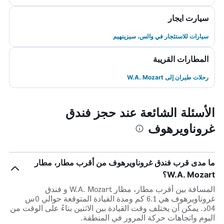
سيارت ايجار
سيارات للاستئجار في والس، سيزينهيم
المطارات القريبة
رحلات طيران إلى W.A. Mozart
الأسئلة الشائعة عند حجز فندق
غروناويرهوف
ما مدى قرب فندق غروناويرهوف من أقرب مطار، مطار
W.A. Mozart؟
المسافة بين أقرب مطار، مطار W.A. Mozart و فندق
غروناويرهوف هي 6.1 كم ومدة القيادة المتوقعة حوالي 0س
04د. يمكن أن يختلف وقت القيادة بين الاثنين بناءً على الوقت من
اليوم واتجاهات حركة المرور في المنطقة.