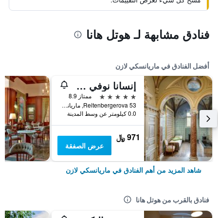
فنادق مشابهة لـ هوتل هانا
أفضل الفنادق في ماريانسكي لازن
إنسانا نوفي لازني
5 نجوم
ممتاز 8.9
Reitenbergerova 53, ماريانسكي لازن, منطقة كارلوفي فاري, جمهورية التشيك
0.0 كيلومتر عن وسط المدينة
971 ﷼
عرض الصفقة
شاهد المزيد من أهم الفنادق في ماريانسكي لازن
فنادق بالقرب من هوتل هانا