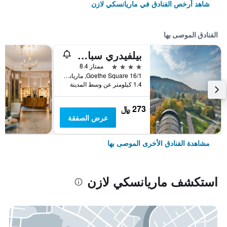
شاهد أرخص الفنادق في ماريانسكي لازن
الفنادق الموصى بها
بيلفيدري سبا آند ويلنيس
4 نجوم
ممتاز 8.4
Goethe Square 16/1, ماريانسكي لازن, منطقة كارلوفي فاري, جمهورية التشيك
1.4 كيلومتر عن وسط المدينة
273 ﷼
عرض الصفقة
مشاهدة الفنادق الأخرى الموصى بها
استكشف ماريانسكي لازن