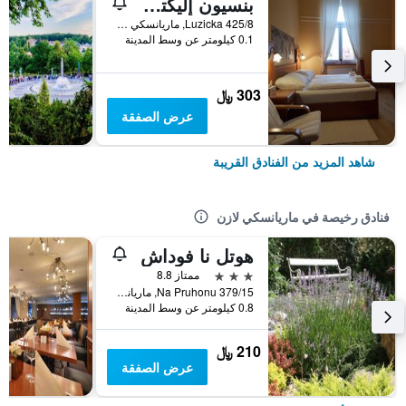
بنسيون إليكترا إن
Luzicka 425/8, ماريانسكي لازن, منطقة كارلوفي فاري, جمهورية التشيك
0.1 كيلومتر عن وسط المدينة
303 ﷼
عرض الصفقة
شاهد المزيد من الفنادق القريبة
فنادق رخيصة في ماريانسكي لازن
هوتل نا فوداش
3 نجوم
ممتاز 8.8
Na Pruhonu 379/15, ماريانسكي لازن, منطقة كارلوفي فاري, جمهورية التشيك
0.8 كيلومتر عن وسط المدينة
210 ﷼
عرض الصفقة