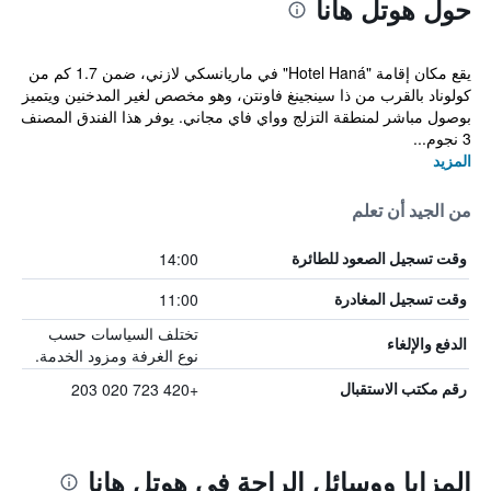
حول هوتل هانا
يقع مكان إقامة "Hotel Haná" في ماريانسكي لازني، ضمن 1.7 كم من
كولوناد بالقرب من ذا سينجينغ فاونتن، وهو مخصص لغير المدخنين ويتميز
بوصول مباشر لمنطقة التزلج وواي فاي مجاني. يوفر هذا الفندق المصنف
3 نجوم...
المزيد
من الجيد أن تعلم
14:00
وقت تسجيل الصعود للطائرة
11:00
وقت تسجيل المغادرة
تختلف السياسات حسب
الدفع والإلغاء
نوع الغرفة ومزود الخدمة.
+420 723 020 203
رقم مكتب الاستقبال
المزايا ووسائل الراحة في هوتل هانا