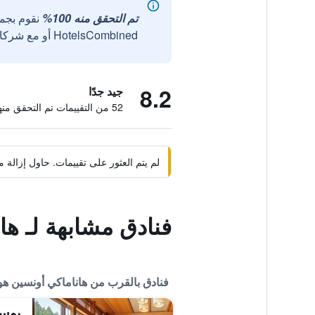
تم التحقق منه 100%
نقوم بجم
HotelsCombined أو مع شركائنا الخارجيين الموثوقين.
8.2
جيد جدًا
52 من التقييمات تم التحقق منها
لم يتم العثور على تقييمات. حاول إزال
فنادق مشابهة لـ ها
فنادق بالقرب من هاناماكي أونسين هو
يوس