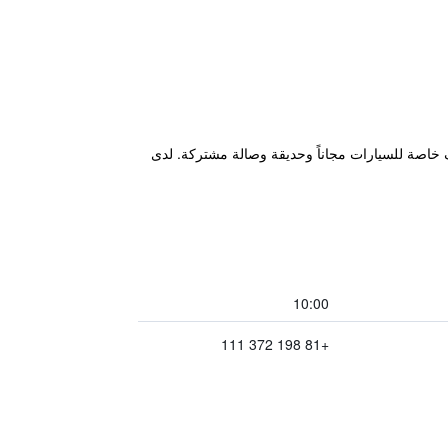
بمركز للياقة البدنية ومواقف خاصة للسيارات مجاناً وحديقة وصالة مشتركة. لدى
10:00
+81 198 372 111