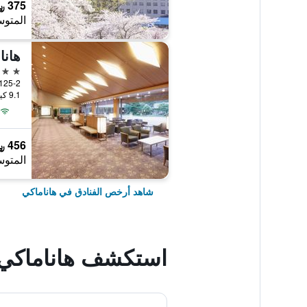
375 ﷼
المتوس
هانا
4 نجوم
1-125-2, Yumoto, هاناماك
9.1 كيلومتر عن وسط المدينة
456 ﷼
المتوس
شاهد أرخص الفنادق في هاناماكي
استكشف هاناماكي