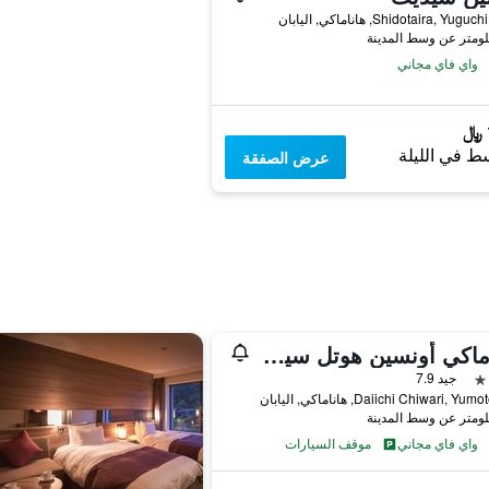
واي فاي مجاني
ط في الليلة
عرض الصفقة
هاناماكي أونسين هوتل سينشوكاكو
جيد 7.9
واي فاي مجاني
موقف السيارات