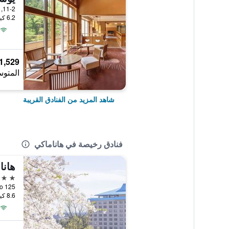
11-2, Shidotaira, Yuguchi, هاناماكي, اليابان
6.2 كيلومتر عن وسط المدينة
1,529 ﷼
المتوس
شاهد المزيد من الفنادق القريبة
فنادق رخيصة في هاناماكي
3 نجوم
125 Daiichi Chiwari, Yumoto, هاناماكي, اليابان
8.6 كيلومتر عن وسط المدينة