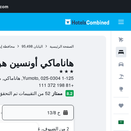
.com
رحلات طيران
الصفحة الرئيسية
اليابان
95,498
محافظة إيو
فنادق
هاناماكي أونسين هو
سيارات
3 نجوم
حزم العروض
1-125 Yumoto, 025-0304, هاناماكي, محافظة إيواته, اليابان
+81 198 372 111
استكشاف
ممتاز
52 من التقييمات تم التحقق منها
8.2
رحلات
خ 13/8
-
العَرَبِيَّة
2 من الضيوف، غرفة واحدة