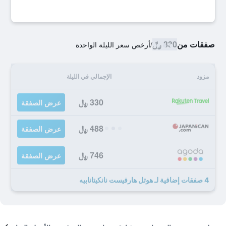
صفقات من
330 ﷼
/
أرخص سعر الليلة الواحدة
مزود
الإجمالي في الليلة
330 ﷼
عرض الصفقة
488 ﷼
عرض الصفقة
746 ﷼
عرض الصفقة
4 صفقات إضافية لـ هوتل هارفيست نانكيتانابيه