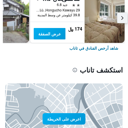
2 نجمتين
جيد 6.8
29 Hongucho Kawayu, تاناب, اليابان
39.8 كيلومتر عن وسط المدينة
174 ﷼
عرض الصفقة
شاهد أرخص الفنادق في تاناب
استكشف تاناب
اعرض على الخريطة