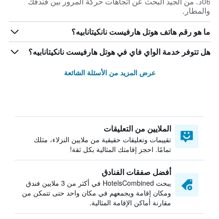
06د. من الجيد البحث عن اتجاهات حركة المرور بين فندقك
والمطار.
ما هو رقم هاتف هوتل هارفيست نانكيتانابيه؟
هل تتوفر خدمة الواي فاي في هوتل هارفيست نانكيتانابيه؟
عرض المزيد من الأسئلة الشائعة
الملايين من التعليقات
تقييمات وتعليقات حقيقية من ملايين النزلاء، مثلك
تمامًا. احجز إقامتك المثالية بكل ثقة!
أفضل صفقات الفنادق
يبحث HotelsCombined في أكثر من 3 ملايين فندق
ومكان إقامة ويجمعهم في مكان واحد حتى تتمكن من
مقارنة أماكن الإقامة المثالية.