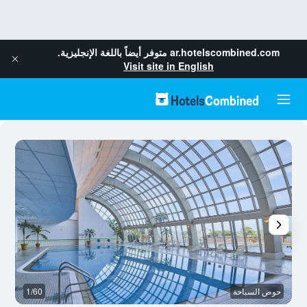
ar.hotelscombined.com
متوفر أيضاً باللغة الإنجليزية.
Visit site in English
حوض السباحة
1/60
آخ