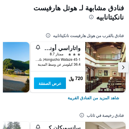
فنادق مشابهة لـ هوتل هارفيست
نانكيتانابيه
فنادق بالقرب من هوتل هارفيست نانكيتانابيه
واتاراسي أونسين هوتل يامايوري
3 نجوم
ممتاز 8.7
45-1 Hongucho Wataze, تاناب, اليابان
36.4 كيلومتر عن وسط المدينة
720 ﷼
عرض الصفقة
شاهد المزيد من الفنادق القريبة
فنادق رخيصة في تاناب
سانسويكان كاوايو ماتسويا