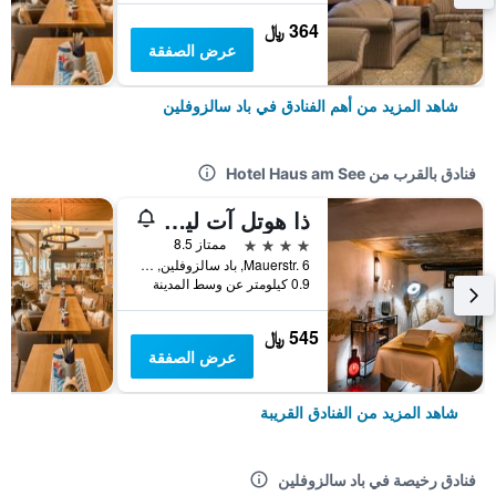
364 ﷼
عرض الصفقة
شاهد المزيد من أهم الفنادق في باد سالزوفلين
فنادق بالقرب من Hotel Haus am See
ذا هوتل آت ليبيشير هوف
4 نجوم
ممتاز 8.5
Mauerstr. 6, باد سالزوفلين, ولاية شمال الراين وستفاليا, ألمانيا
0.9 كيلومتر عن وسط المدينة
545 ﷼
عرض الصفقة
شاهد المزيد من الفنادق القريبة
فنادق رخيصة في باد سالزوفلين