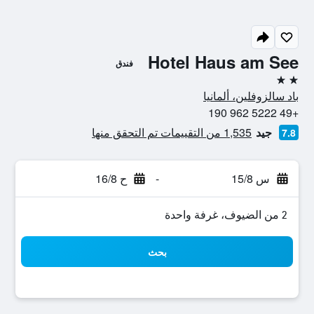
Hotel Haus am See
فندق
2 نجمتين
باد سالزوفلين، ألمانيا
+49 5222 962 190
جيد
1,535 من التقييمات تم التحقق منها
7.8
س 15/8
-
ح 16/8
2 من الضيوف، غرفة واحدة
بحث