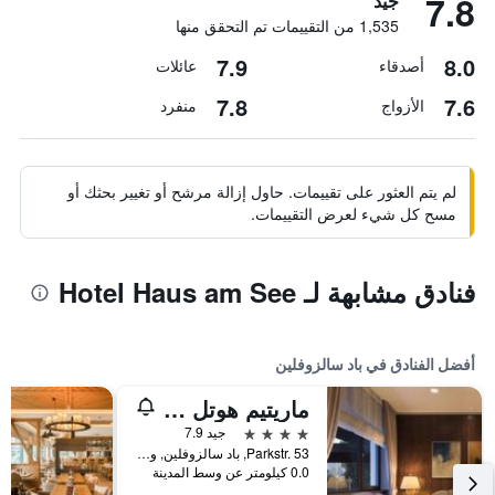
7.8
جيد
1,535 من التقييمات تم التحقق منها
7.9
8.0
أصدقاء
عائلات
7.8
7.6
الأزواج
منفرد
لم يتم العثور على تقييمات. حاول إزالة مرشح أو تغيير بحثك أو
مسح كل شيء لعرض التقييمات.
فنادق مشابهة لـ Hotel Haus am See
أفضل الفنادق في باد سالزوفلين
ماريتيم هوتل باد سالزوفلين
4 نجوم
جيد 7.9
Parkstr. 53, باد سالزوفلين, ولاية شمال الراين وستفاليا, ألمانيا
0.0 كيلومتر عن وسط المدينة