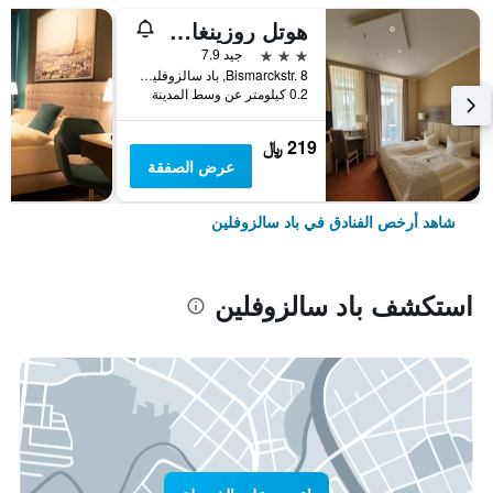
هوتل روزينغارتن
3 نجوم
جيد 7.9
Bismarckstr. 8, باد سالزوفلين, ولاية شمال الراين وستفاليا, ألمانيا
0.2 كيلومتر عن وسط المدينة
219 ﷼
عرض الصفقة
شاهد أرخص الفنادق في باد سالزوفلين
استكشف باد سالزوفلين