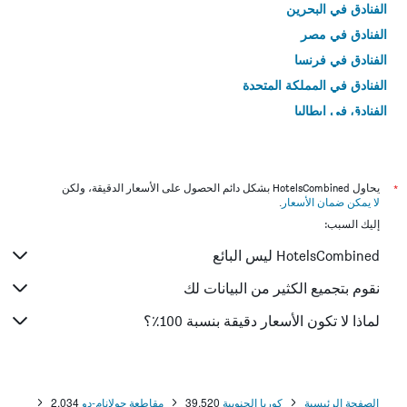
الفنادق في البحرين
الفنادق في مصر
الفنادق في فرنسا
الفنادق في المملكة المتحدة
الفنادق في إيطاليا
الفنادق في تايلاند
*
يحاول HotelsCombined بشكل دائم الحصول على الأسعار الدقيقة، ولكن
لا يمكن ضمان الأسعار
.
إليك السبب:
HotelsCombined ليس البائع
نقوم بتجميع الكثير من البيانات لك
لماذا لا تكون الأسعار دقيقة بنسبة 100٪؟
الصفحة الرئيسية
كوريا الجنوبية
39,520
مقاطعة جولانام-دو
2,034