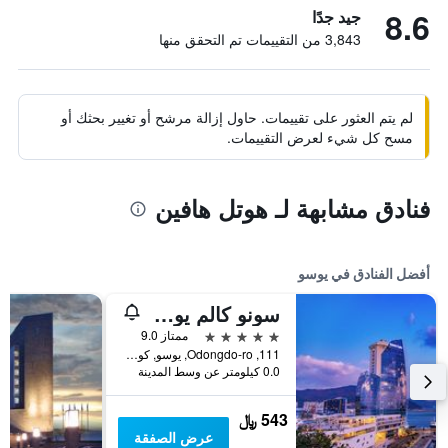
8.6
جيد جدًا
3,843 من التقييمات تم التحقق منها
لم يتم العثور على تقييمات. حاول إزالة مرشح أو تغيير بحثك أو
مسح كل شيء لعرض التقييمات.
فنادق مشابهة لـ هوتل هافين
أفضل الفنادق في يوسو
سونو كالم يوسو
5 نجوم
ممتاز 9.0
111, Odongdo-ro, يوسو, كوريا الجنوبية
0.0 كيلومتر عن وسط المدينة
543 ﷼
عرض الصفقة