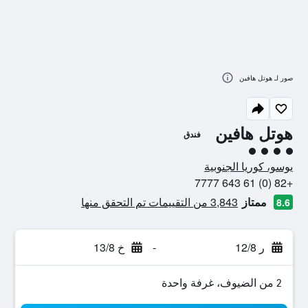
صور لـ هوتل هافين
هوتل هافين
فندق
تقييم فئة 4
يوسو، كوريا الجنوبية
+82 (0) 61 643 7777
ممتاز
3,843 من التقييمات تم التحقق منها
8.6
ر 12/8
-
خ 13/8
2 من الضيوف، غرفة واحدة