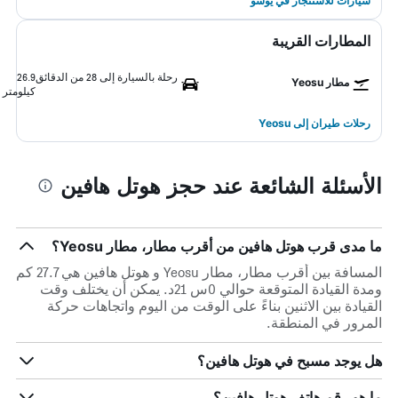
سيارات للاستئجار في يوسو
المطارات القريبة
رحلة بالسيارة إلى 28 من الدقائق
26.9
مطار Yeosu
كيلومتر
رحلات طيران إلى Yeosu
الأسئلة الشائعة عند حجز هوتل هافين
ما مدى قرب هوتل هافين من أقرب مطار، مطار Yeosu؟
المسافة بين أقرب مطار، مطار Yeosu و هوتل هافين هي 27.7 كم
ومدة القيادة المتوقعة حوالي 0س 21د. يمكن أن يختلف وقت
القيادة بين الاثنين بناءً على الوقت من اليوم واتجاهات حركة
المرور في المنطقة.
هل يوجد مسبح في هوتل هافين؟
ما هو رقم هاتف هوتل هافين؟