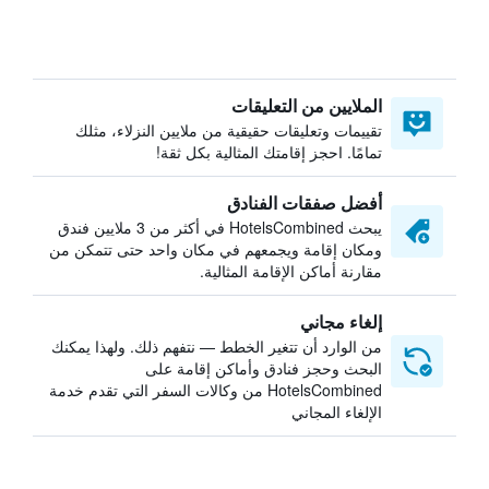
الملايين من التعليقات
تقييمات وتعليقات حقيقية من ملايين النزلاء، مثلك
تمامًا. احجز إقامتك المثالية بكل ثقة!
أفضل صفقات الفنادق
يبحث HotelsCombined في أكثر من 3 ملايين فندق
ومكان إقامة ويجمعهم في مكان واحد حتى تتمكن من
مقارنة أماكن الإقامة المثالية.
إلغاء مجاني
من الوارد أن تتغير الخطط — نتفهم ذلك. ولهذا يمكنك
البحث وحجز فنادق وأماكن إقامة على
HotelsCombined من وكالات السفر التي تقدم خدمة
الإلغاء المجاني