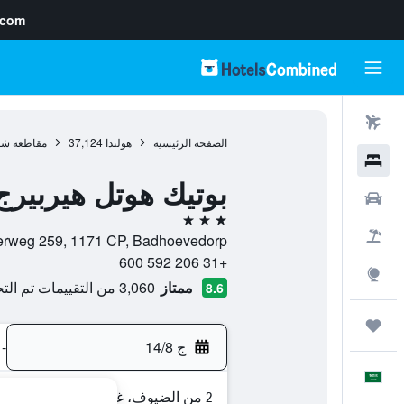
.com
رحلات طيران
الصفحة الرئيسية
هولندا
37,124
مقاطعة شم
فنادق
بوتيك هوتل هيربيرج
سيارات
3 نجوم
حزم العروض
Sloterweg 259, 1171 CP, Badhoevedorp, مقاطعة شمال هولندا,
+31 206 592 600
استكشاف
ممتاز
3,060 من التقييمات تم التحقق منها
8.6
رحلات
ج 14/8
-
العَرَبِيَّة
2 من الضيوف، غرفة واحدة