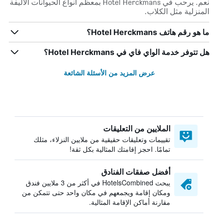
نعم. يرحب في Hotel Herckmans بمعظم أنواع الحيوانات الأليفة
المنزلية مثل الكلاب.
ما هو رقم هاتف Hotel Herckmans؟
هل تتوفر خدمة الواي فاي في Hotel Herckmans؟
عرض المزيد من الأسئلة الشائعة
الملايين من التعليقات
تقييمات وتعليقات حقيقية من ملايين النزلاء، مثلك
تمامًا. احجز إقامتك المثالية بكل ثقة!
أفضل صفقات الفنادق
يبحث HotelsCombined في أكثر من 3 ملايين فندق
ومكان إقامة ويجمعهم في مكان واحد حتى تتمكن من
مقارنة أماكن الإقامة المثالية.