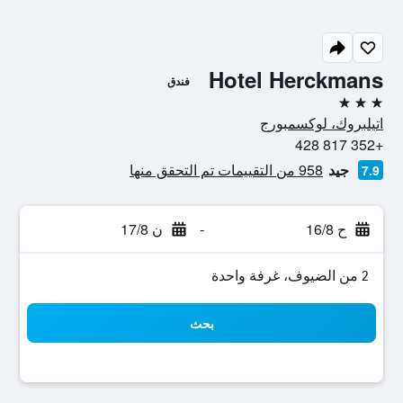
Hotel Herckmans
فندق
3 نجوم
اتيلبروك، لوكسمبورج
+352 817 428
جيد
958 من التقييمات تم التحقق منها
7.9
ح 16/8
-
ن 17/8
2 من الضيوف، غرفة واحدة
بحث