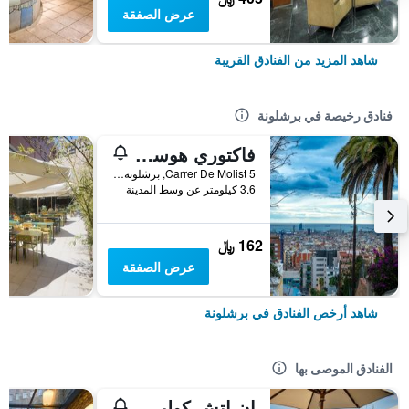
عرض الصفقة
شاهد المزيد من الفنادق القريبة
فنادق رخيصة في برشلونة
فاكتوري هوستلز بارسيلونا
Carrer De Molist 5, برشلونة, أسبانيا
3.6 كيلومتر عن وسط المدينة
162 ﷼
عرض الصفقة
شاهد أرخص الفنادق في برشلونة
الفنادق الموصى بها
إن إتش كوليكشن برشلونة بوديوم