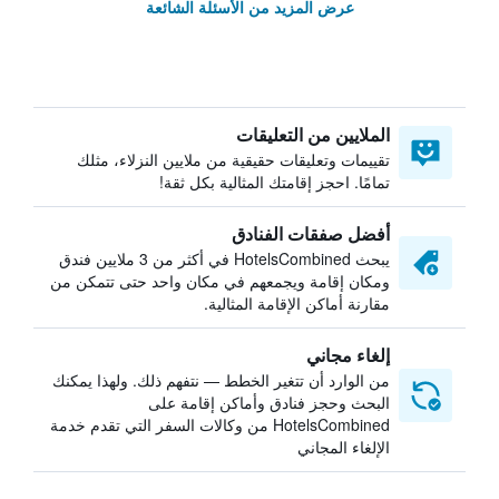
عرض المزيد من الأسئلة الشائعة
الملايين من التعليقات
تقييمات وتعليقات حقيقية من ملايين النزلاء، مثلك
تمامًا. احجز إقامتك المثالية بكل ثقة!
أفضل صفقات الفنادق
يبحث HotelsCombined في أكثر من 3 ملايين فندق
ومكان إقامة ويجمعهم في مكان واحد حتى تتمكن من
مقارنة أماكن الإقامة المثالية.
إلغاء مجاني
من الوارد أن تتغير الخطط — نتفهم ذلك. ولهذا يمكنك
البحث وحجز فنادق وأماكن إقامة على
HotelsCombined من وكالات السفر التي تقدم خدمة
الإلغاء المجاني