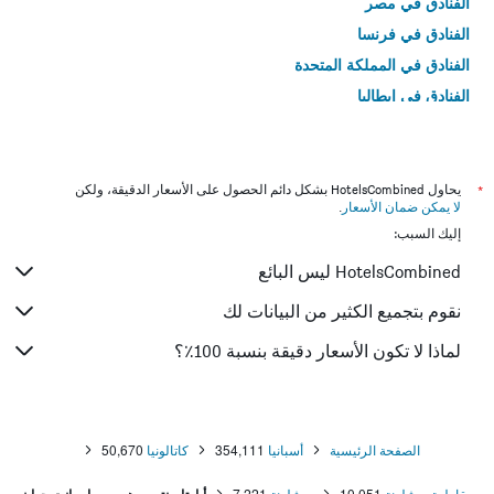
الفنادق في مصر
الفنادق في فرنسا
الفنادق في المملكة المتحدة
الفنادق في إيطاليا
الفنادق في تايلاند
*
يحاول HotelsCombined بشكل دائم الحصول على الأسعار الدقيقة، ولكن
لا يمكن ضمان الأسعار
.
إليك السبب:
HotelsCombined ليس البائع
نقوم بتجميع الكثير من البيانات لك
لماذا لا تكون الأسعار دقيقة بنسبة 100٪؟
الصفحة الرئيسية
أسبانيا
354,111
كاتالونيا
50,670
مقاطعة برشلونة
10,051
برشلونة
7,221