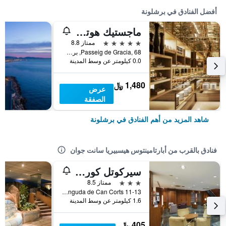
أفضل الفنادق في برشلونة
ماجستيك هوتل آند سبا برشلونة جي إل
5 نجوم
ممتاز 8.8
Passeig de Gracia, 68, برشلونة, أسبانيا
0.0 كيلومتر عن وسط المدينة
1,480 ﷼
عرض
الصفقة
شاهد المزيد من أهم الفنادق في برشلونة
فنادق بالقرب من أبارتامينتوس هيسبيريا سانت جوان
سيركوتل كورنيلا بارثيلونا
3 نجوم
ممتاز 8.5
Avinguda de Can Corts 11-13, برشلونة, أسبانيا
1.6 كيلومتر عن وسط المدينة
405 ﷼