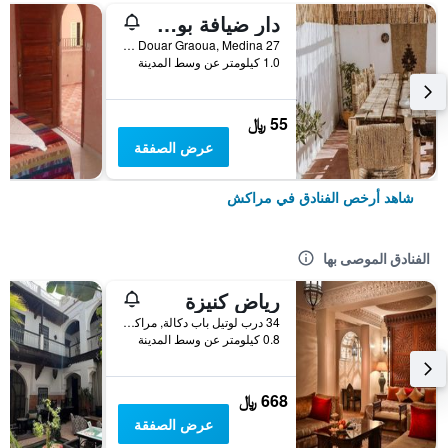
دار ضيافة بوهو 27، مراكش
27 Derb Cherkaoui Douar Graoua, Medina, مراكش, المغرب
1.0 كيلومتر عن وسط المدينة
55 ﷼
عرض الصفقة
شاهد أرخص الفنادق في مراكش
الفنادق الموصى بها
رياض كنيزة
34 درب لوتيل باب دكالة, مراكش, المغرب
0.8 كيلومتر عن وسط المدينة
668 ﷼
عرض الصفقة