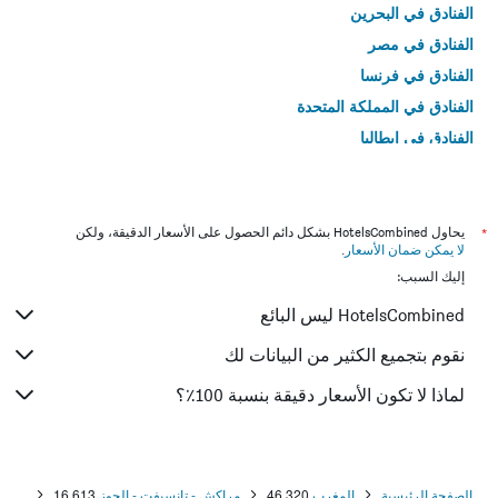
الفنادق في البحرين
الفنادق في مصر
الفنادق في فرنسا
الفنادق في المملكة المتحدة
الفنادق في إيطاليا
الفنادق في تايلاند
*
يحاول HotelsCombined بشكل دائم الحصول على الأسعار الدقيقة، ولكن
لا يمكن ضمان الأسعار
.
إليك السبب:
HotelsCombined ليس البائع
نقوم بتجميع الكثير من البيانات لك
لماذا لا تكون الأسعار دقيقة بنسبة 100٪؟
الصفحة الرئيسية
المغرب
46,320
مراكش - تانسيفت - الحوز
16,613