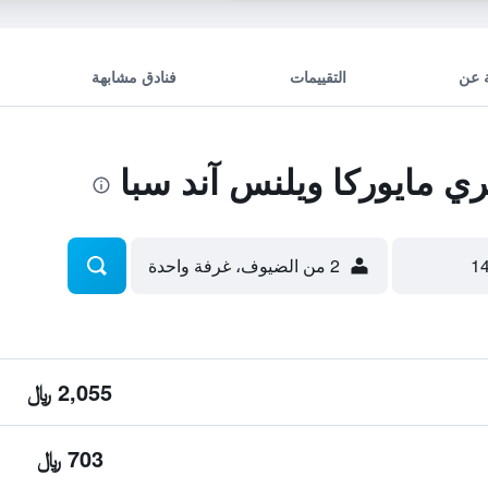
 عن
التقييمات
فنادق مشابهة
 مايوركا ويلنس آند سبا
2 من الضيوف، غرفة واحدة
2,055 ﷼
703 ﷼