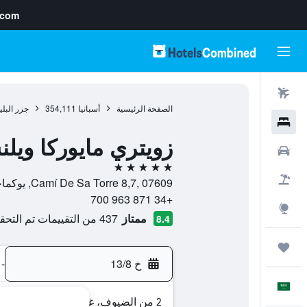
.com
رحلات طيران
الصفحة الرئيسية
أسبانيا
354,111
جزر البلي
فنادق
زويتري مايوركا ويلن
سيارات
5 نجوم
حزم العروض
Camí De Sa Torre 8,7, 07609, يوكماخور, مالوركا, أسبانيا
+34 871 963 700
استكشاف
ممتاز
437 من التقييمات تم التحقق منها
8.4
رحلات
خ 13/8
-
العَرَبِيَّة
2 من الضيوف، غرفة واحدة