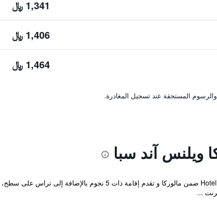
1,341 ﷼
1,406 ﷼
1,464 ﷼
والرسوم المستحقة عند تسجيل المغادرة.
 ويلنس آند سبا
تقع Hotel Hilton Sa Torre Mallorca Llucmajor ضمن مالوركا و تقدم إ
رنت ...