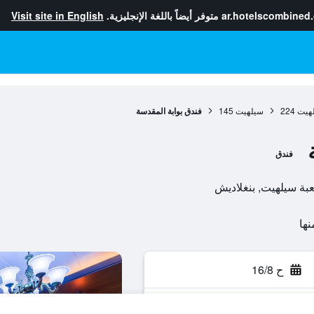
ar.hotelscombined
متوفر أيضاً باللغة الإنجليزية.
Visit site in English
هيت
224
سيلهيت
145
فندق بوابة المقدسة
فندق
ح 16/8