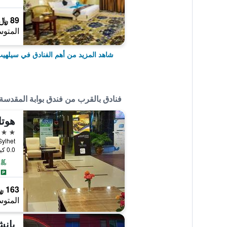
89 ﷼
المتوس
شاهد المزيد من أهم الفنادق في سيلهي
فنادق بالقرب من فندق بوابة المقدسة
هوتل
3 نجوم
ate Sylhet
0.0 كيلومتر عن وسط المدينة
163 ﷼
المتوس
بان