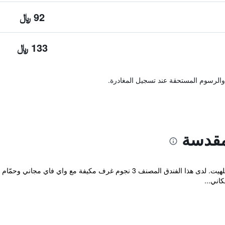
92 ﷼
133 ﷼
والرسوم المستحقة عند تسجيل المغادرة.
مقدسة
يقع مكان إقامة "Hotel Holy Gate" في سيلهيت. لدى هذا الفندق المصنف 3 نجو
كاني...