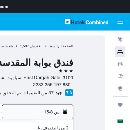
.com
رحلات طيران
الصفحة الرئيسية
بنغلاديش
1,597
شعبة سيل
فنادق
فندق بوابة المقدسة
سيارات
3 نجوم
حزم العروض
East Dargah Gate, 3100, سيلهيت, شعبة سيلهيت, بنغلاديش
+880 197 255 2233
استكشاف
جيد
37 من التقييمات تم التحقق منها
7.3
رحلات
س 15/8
-
العَرَبِيَّة
2 من الضيوف، غرفة واحدة