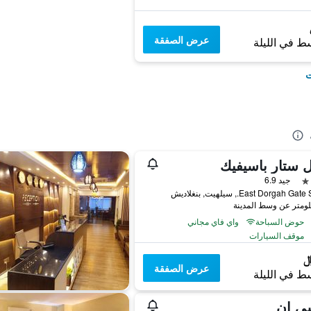
عرض الصفقة
ط في الليلة
ت
 ستار باسيفيك
جيد 6.9
East Dorgah G., سيلهيت, بنغلاديش
حوض السباحة
واي فاي مجاني
موقف السيارات
عرض الصفقة
ط في الليلة
شي إن