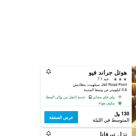
هوتل جراند فيو
3 نجوم
جيد 7.1
Jail Road Point, سيلهيت, بنغلاديش
0.8 كيلومتر عن وسط المدينة
واي فاي مجاني
خدمة النقل من وإلى المطار
مكيف هواء
130 ﷼
عرض الصفقة
المتوسط في الليلة
نزل نيرفانا