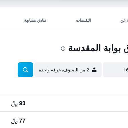
 عن
التقييمات
فنادق مشابهة
بوابة المقدسة
2 من الضيوف، غرفة واحدة
93 ﷼
77 ﷼