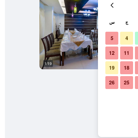
ج
س
5
4
12
11
1/19
غرفة نوم
19
18
26
25