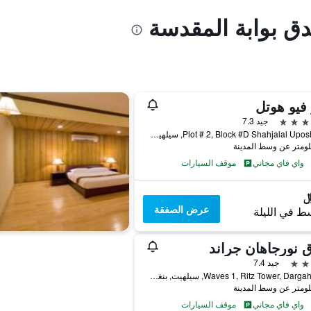
دق بوابة المقدسة
فيو هوتل
جيد 7.3
Plot # 2, Block #D Shahjalal Uposhohor, سيلهيت, بنغلاديش
واي فاي مجاني
موقف السيارات
عرض الصفقة
ط في الليلة
 نورجاهان جراند
جيد 7.4
Waves 1, Ritz Tower, Dargah Gate, سيلهيت, بنغلاديش
واي فاي مجاني
موقف السيارات