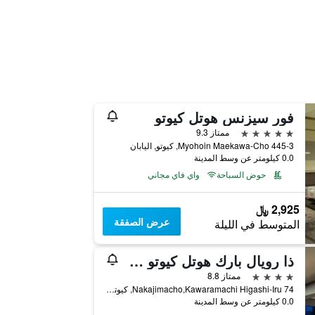
فور سيزنس هوتل كيوتو
5 نجوم
ممتاز 9.3
445-3 Myohoin Maekawa-Cho, كيوتو, اليابان
0.0 كيلومتر عن وسط المدينة
حوض السباحة
واي فاي مجاني
2,925 ﷼
عرض الصفقة
المتوسط في الليلة
ذا رويال بارك هوتل كيوتو سانجو
4 نجوم
ممتاز 8.8
74 Nakajimacho,Kawaramachi Higashi-Iru, كيوتو, اليابان
0.0 كيلومتر عن وسط المدينة