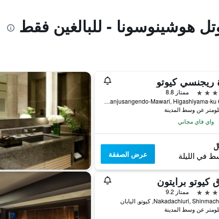
تل هوشينوسونا - للبالغين فقط
 ريجنسي كيوتو
ممتاز 8.8
644-2 Sanjusangendo-Mawari, Higashiyama-ku, كيوتو, اليابان
واي فاي مجاني
عرض الصفقة
ط في الليلة
 كيوتو برايتون
ممتاز 9.2
Nakadachiuri, Shinma, كيوتو, اليابان