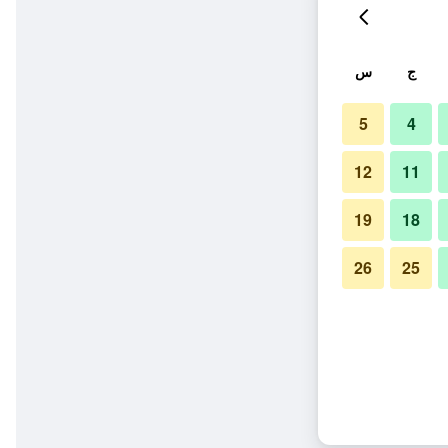
ج
س
5
4
12
11
19
18
26
25