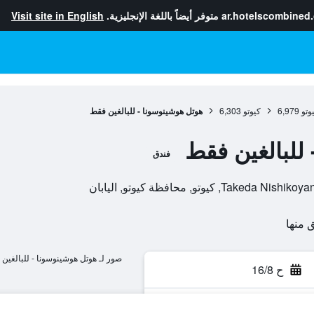
ar.hotelscombined
متوفر أيضاً باللغة الإنجليزية.
Visit site in English
وتو
6,979
كيوتو
6,303
هوتل هوشينوسونا - للبالغين فقط
للبالغين فقط
فندق
صور لـ هوتل هوشينوسونا - للبالغين
ح 16/8