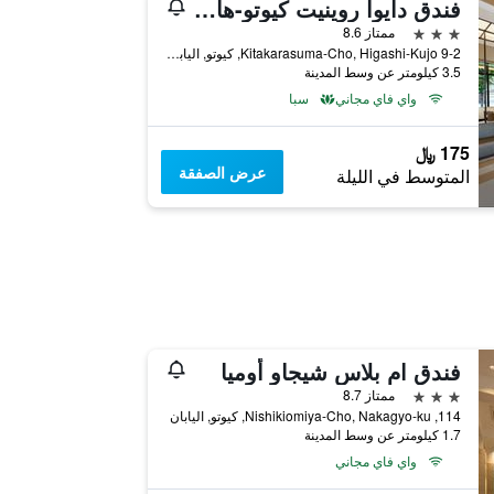
فندق دايوا روينيت كيوتو-هاشيجوغوتشي
3 نجوم
ممتاز 8.6
9-2 Kitakarasuma-Cho, Higashi-Kujo, كيوتو, اليابان
3.5 كيلومتر عن وسط المدينة
واي فاي مجاني
سبا
175 ﷼
عرض الصفقة
المتوسط في الليلة
فندق ام بلاس شيجاو أوميا
3 نجوم
ممتاز 8.7
114, Nishikiomiya-Cho, Nakagyo-ku, كيوتو, اليابان
1.7 كيلومتر عن وسط المدينة
واي فاي مجاني