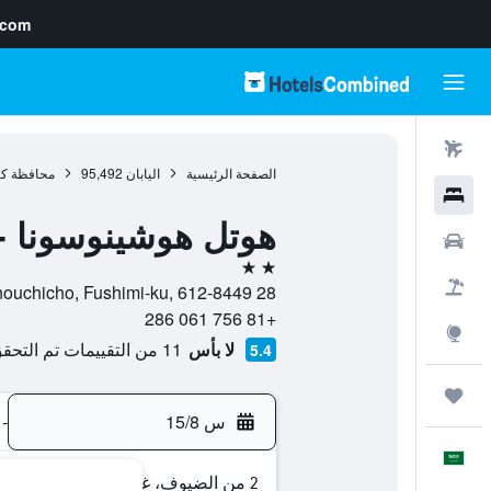
.com
رحلات طيران
الصفحة الرئيسية
اليابان
95,492
محافظة كي
فنادق
هوتل هوشينوسونا - 
سيارات
2 نجمتين
حزم العروض
28 Takeda Nishikoyanouchicho, Fushimi-ku, 612-8449, كيوتو, محافظة كيوتو, اليابان
+81 756 061 286
استكشاف
لا بأس
11 من التقييمات تم التحقق منها
5.4
رحلات
س 15/8
-
العَرَبِيَّة
2 من الضيوف، غرفة واحدة