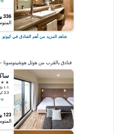
336 ﷼
المتوس
شاهد المزيد من أهم الفنادق في كيوتو
فنادق بالقرب من هوتل هوشينوسونا - 
ساك
3 نجوم
1-1 Karasuma-Cho, Higashi-Kujo, كيوتو, اليابان
3.3 كيلومتر عن وسط المدينة
123 ﷼
المتوس