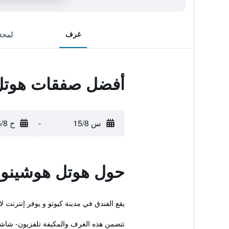
غرف
لمحة
أفضل صفقات هوتل 
س 15/8
-
ح 16/8
حول هوتل هوشينوسو
يقع الفندق في مدينة كيوتو و يوفر إنترنت ل
تتضمن هذه الغرف والمكيفة تلفزيون- شاشة