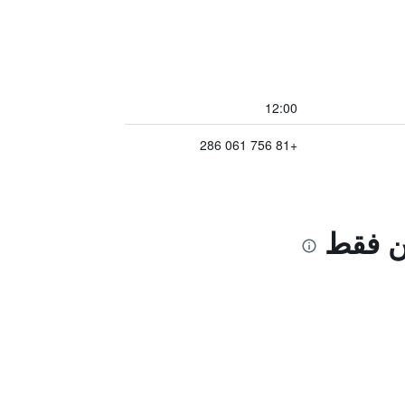
12:00
+81 756 061 286
ين فقط