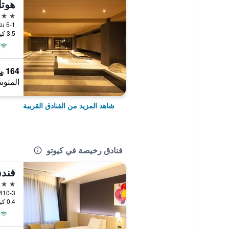
4 نجوم
5-1 Tokujo Nanzano-Cho Minami-ku, كيوتو, اليابان
3.5 كيلومتر عن وسط المدينة
164 ﷼
المتوس
شاهد المزيد من الفنادق القريبة
فنادق رخيصة في كيوتو
فند
3 نجوم
0.4 كيلومتر عن وسط المدينة