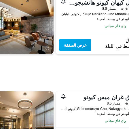
هوتل كيهان كيوتو هاتشيجوغوتشي
ممتاز 8.8
واي فاي مجاني
عرض الصفقة
ط في الليلة
ق غران ميس كيوتو
ممتاز 8.5
410-3 Shimomaruya-Cho, Nakagyo-ku, كيوتو, اليابان
واي فاي مجاني