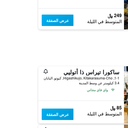
249 ﷼
عرض الصفقة
المتوسط في الليلة
ساكورا تيراس ذا أتوليي
1-1, Higashikujo, Kitakarasuma-Cho, كيوتو, اليابان
3.4 كيلومتر عن وسط المدينة
واي فاي مجاني
85 ﷼
المتوسط في الليلة
عرض الصفقة