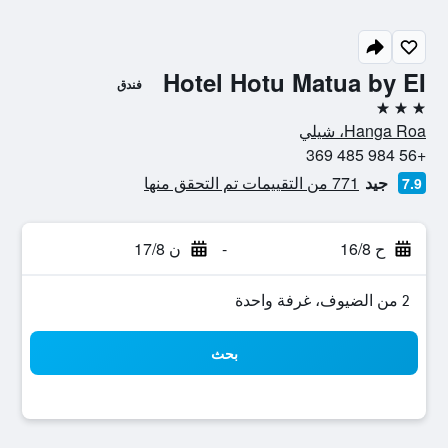
Hotel Hotu Matua by EI
فندق
3 نجوم
Hanga Roa، شيلي
+56 984 485 369
جيد
771 من التقييمات تم التحقق منها
7.9
ح 16/8
-
ن 17/8
2 من الضيوف، غرفة واحدة
بحث