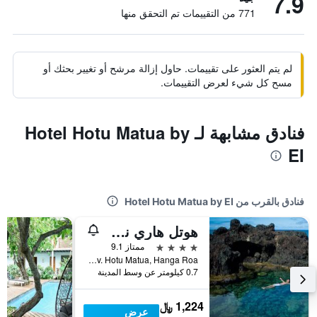
7.9
771 من التقييمات تم التحقق منها
لم يتم العثور على تقييمات. حاول إزالة مرشح أو تغيير بحثك أو
مسح كل شيء لعرض التقييمات.
فنادق مشابهة لـ Hotel Hotu Matua by
EI
فنادق بالقرب من Hotel Hotu Matua by EI
هوتل هاري نوي رابا نوي
4 نجوم
ممتاز 9.1
Av. Hotu Matua, Hanga Roa, شيلي
0.7 كيلومتر عن وسط المدينة
1,224 ﷼
عرض