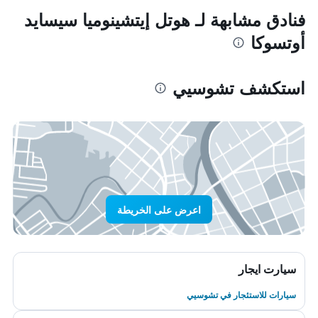
فنادق مشابهة لـ هوتل إيتشينوميا سيسايد
أوتسوكا
استكشف تشوسيي
اعرض على الخريطة
سيارت ايجار
سيارات للاستئجار في تشوسيي