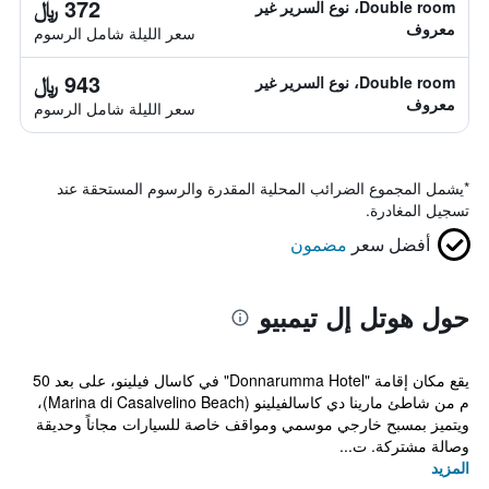
372 ﷼
Double room، نوع السرير غير
معروف
سعر الليلة شامل الرسوم
943 ﷼
Double room، نوع السرير غير
معروف
سعر الليلة شامل الرسوم
*
يشمل المجموع الضرائب المحلية المقدرة والرسوم المستحقة عند
تسجيل المغادرة.
أفضل سعر
مضمون
حول هوتل إل تيمبيو
يقع مكان إقامة "Donnarumma Hotel" في كاسال فيلينو، على بعد 50
م من شاطئ مارينا دي كاسالفيلينو (Marina di Casalvelino Beach)،
ويتميز بمسبح خارجي موسمي ومواقف خاصة للسيارات مجاناً وحديقة
وصالة مشتركة. ت...
المزيد