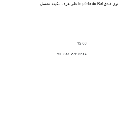
يقع فندق Império do Rei في مبنى شهير في المركز التاريخي لمدينة كاستيلو برانكو. وتتوفر خدمة الواي فاي المجانية. يحتوي فندق Império do Rei على غرف مكيفة تشتمل
12:00
+351 272 341 720