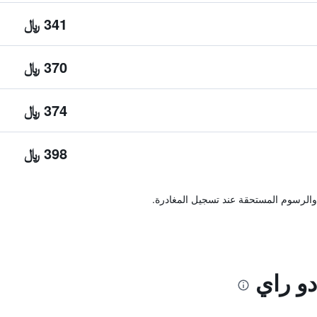
341 ﷼
370 ﷼
374 ﷼
398 ﷼
والرسوم المستحقة عند تسجيل المغادرة.
دو راي