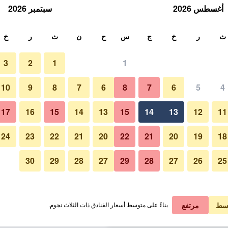
أغسطس 2026
سبتمبر 2026
ث
ث
ر
خ
ج
س
ح
ن
ث
ر
خ
3
2
1
1
لة الواحدة
10
9
8
7
6
8
7
6
5
4
آخر
لي في الليلة
17
16
15
14
13
15
14
13
12
11
 ﷼
عرض الصفقة
24
23
22
21
20
22
21
20
19
18
30
29
28
27
29
28
27
26
25
 ﷼
عرض الصفقة
صور لـ هوتل إمبيريو دو راي
 ﷼
عرض الصفقة
سط
مرتفع
بناءً على متوسط أسعار الفنادق ذات الثلاث نجوم.