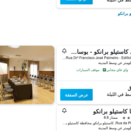
 برانكو
هاي كاستيلو برانكو - بوسادا دي جوفينتود - هوستل
Rua Drº Francisco José Palmeiro - Edifício Ipdj, كاستيلو برانكو, محافظة كاستيلو برانكو, البرتغال
واي فاي مجاني
موقف السيارات
ط في الليلة
عرض الصفقة
ا كاستيلو برانكو
ممتاز 8.8
Rua da Piscina, كاستيلو برانكو, محافظة كاستيلو برانكو, البرتغال