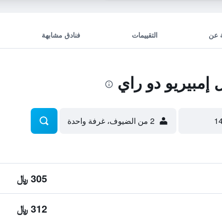
 عن
التقييمات
فنادق مشابهة
مبيريو دو راي
2 من الضيوف، غرفة واحدة
305 ﷼
312 ﷼