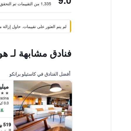
9.0
1,335 من التقييمات تم التحقق منها
لم يتم العثور على تقييمات. حاول إزال
فنادق مشابهة لـ هو
أفضل الفنادق في كاستيلو برانكو
ميلي
4 نجوم
0.0 كيلومتر عن وسط المدينة
519 ﷼
المتوس