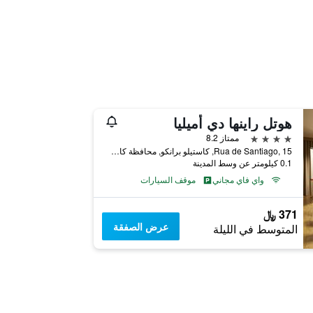
هوتل راينها دي أميليا
4 نجوم
ممتاز 8.2
Rua de Santiago, 15, كاستيلو برانكو, محافظة كاستيلو برانكو, البرتغال
0.1 كيلومتر عن وسط المدينة
واي فاي مجاني
موقف السيارات
371 ﷼
عرض الصفقة
المتوسط في الليلة