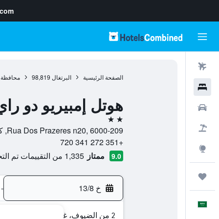
.com
رحلات طيران
الصفحة الرئيسية
البرتغال
98,819
محافظة ك
فنادق
هوتل إمبيريو دو راي
سيارات
2 نجمتين
حزم العروض
Rua Dos Prazeres n20, 6000-209, كاستيلو برانكو, محافظة كاستيلو برانكو, البرتغال
+351 272 341 720
استكشاف
ممتاز
1,335 من التقييمات تم التحقق منها
9.0
رحلات
خ 13/8
-
العَرَبِيَّة
2 من الضيوف، غرفة واحدة