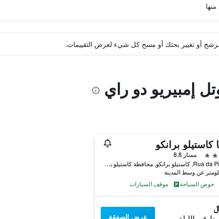
ة مرشح أو تغيير بحثك أو مسح كل شيء لعرض التقييمات.
تل إمبيريو دو راي
ا كاستيلو برانكو
ممتاز 8.8
Rua da Piscina, كاستيلو برانكو, محافظة كاستيلو برانكو, البرتغال
حوض السباحة
موقف السيارات
عرض الصفقة
ط في الليلة