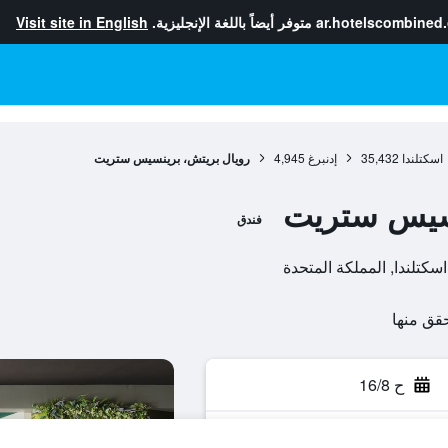
ar.hotelscombined
متوفر أيضاً باللغة الإنجليزية.
Visit site in English
اسكتلندا
35,432
إدنبرغ
4,945
رويال بريتش، برينسيس ستريت
نسيس ستريت
فندق
ح 16/8