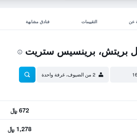
 عن
التقييمات
فنادق مشابهة
ل بريتش، برينسيس ستريت
2 من الضيوف، غرفة واحدة
672 ﷼
1,278 ﷼