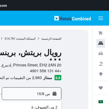
.com
رحلات طيران
الصفحة الرئيسية
المملكة المتحدة
314,761
فنادق
رويال بريتش، بري
سيارات
3 نجوم
حزم العروض
20 Princes Street, EH2 2AN, إدنبرغ, اسكتلندا, المملكة المتحدة
+44 131 556 4901
استكشاف
ممتاز
2,960 من التقييمات تم التحقق منها
8.8
رحلات
س 15/8
-
العَرَبِيَّة
2 من الضيوف، غرفة واحدة