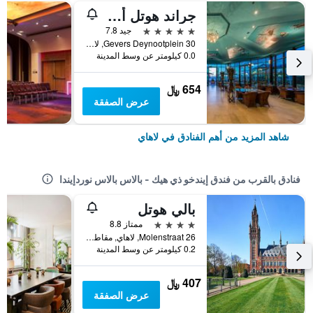
جراند هوتل أمراث كورهاوز ذا هاجيو شيفينينجين
5 نجوم
جيد 7.8
Gevers Deynootplein 30, لاهاي, مقاطعة جنوب هولندا, هولندا
0.0 كيلومتر عن وسط المدينة
654 ﷼
عرض الصفقة
شاهد المزيد من أهم الفنادق في لاهاي
فنادق بالقرب من فندق إيندخو ذي هيك - بالاس بالاس نوردإيندا
بالي هوتل
4 نجوم
ممتاز 8.8
Molenstraat 26, لاهاي, مقاطعة جنوب هولندا, هولندا
0.2 كيلومتر عن وسط المدينة
407 ﷼
عرض الصفقة