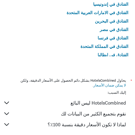
الفنادق في إندونيسيا
الفنادق في الامارات العربية المتحدة
الفنادق في البحرين
الفنادق في مصر
الفنادق في فرنسا
الفنادق في المملكة المتحدة
الفنادق في إيطاليا
الفنادق في تايلاند
*
يحاول HotelsCombined بشكل دائم الحصول على الأسعار الدقيقة، ولكن
لا يمكن ضمان الأسعار
.
إليك السبب:
HotelsCombined ليس البائع
نقوم بتجميع الكثير من البيانات لك
لماذا لا تكون الأسعار دقيقة بنسبة 100٪؟