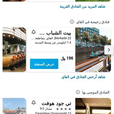
شاهد المزيد من الفنادق القريبة
فنادق رخيصة في لاهاي
بيت الشباب ذا جاردن ستورك
Bierkade 22, لاهاي, مقاطعة جنوب هولندا, هولندا
1.4 كيلومتر عن وسط المدينة
196 ﷼
عرض الصفقة
شاهد أرخص الفنادق في لاهاي
الفنادق الموصى بها
تي جود هوفت
4 نجوم
ممتاز 9.0
Dagelijkse Groenmarkt 13, لاهاي, مقاطعة جنوب هولندا, هولندا