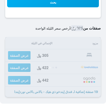
بحث
صفقات من
305 ﷼
/
أرخص سعر الليلة الواحدة
مزود
الإجمالي في الليلة
305 ﷼
عرض الصفقة
422 ﷼
عرض الصفقة
442 ﷼
عرض الصفقة
19 صفقة إضافية لـ فندق إيندخو ذي هيك - بالاس بالاس نوردإيندا