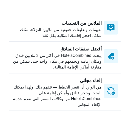
الملايين من التعليقات
تقييمات وتعليقات حقيقية من ملايين النزلاء، مثلك
تمامًا. احجز إقامتك المثالية بكل ثقة!
أفضل صفقات الفنادق
يبحث HotelsCombined في أكثر من 3 ملايين فندق
ومكان إقامة ويجمعهم في مكان واحد حتى تتمكن من
مقارنة أماكن الإقامة المثالية.
إلغاء مجاني
من الوارد أن تتغير الخطط — نتفهم ذلك. ولهذا يمكنك
البحث وحجز فنادق وأماكن إقامة على
HotelsCombined من وكالات السفر التي تقدم خدمة
الإلغاء المجاني