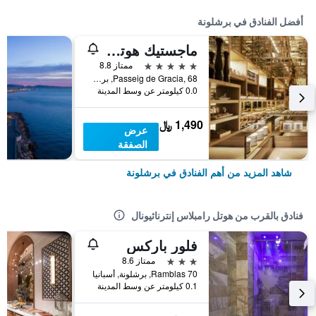
أفضل الفنادق في برشلونة
ماجستيك هوتل آند سبا برشلونة جي إل
5 نجوم
ممتاز 8.8
Passeig de Gracia, 68, برشلونة, أسبانيا
0.0 كيلومتر عن وسط المدينة
1,490 ﷼
عرض
الصفقة
شاهد المزيد من أهم الفنادق في برشلونة
فنادق بالقرب من هوتل رامبلاس إنترناثيونال
فلور باركس
3 نجوم
ممتاز 8.6
70 Ramblas, برشلونة, أسبانيا
0.1 كيلومتر عن وسط المدينة