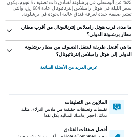
25% عن الوسطي في برشلونة لفنادق ذات تصنيف 3 نجوم. يكون
سعر الليلة في هوتل رامبلاس إنترناثيونال عادة 684 ﷼، والتي
تعتبر صفقة جيدة لغرفة فندق عالية الجودة في برشلونة.
ما مدى قرب هوتل رامبلاس إنترناثيونال من أقرب مطار،
مطار برشلونة الدولي؟
ما هي أفضل طريقة لينتقل الضيوف من مطار برشلونة
الدولي إلى هوتل رامبلاس إنترناثيونال؟
عرض المزيد من الأسئلة الشائعة
الملايين من التعليقات
تقييمات وتعليقات حقيقية من ملايين النزلاء، مثلك
تمامًا. احجز إقامتك المثالية بكل ثقة!
أفضل صفقات الفنادق
يبحث HotelsCombined في أكثر من 3 ملايين فندق