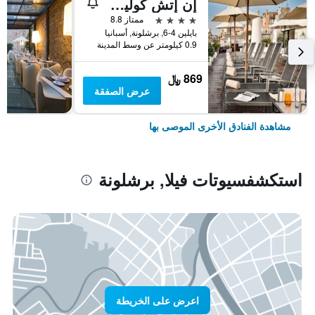
إن إتش كوليكشن برشلونة بوديوم
4 نجوم
ممتاز 8.8
بايلين 4-6, برشلونة, أسبانيا
0.9 كيلومتر عن وسط المدينة
869 ﷼
عرض الصفقة
مشاهدة الفنادق الأخرى الموصى بها
استكشفسيوتات فيلا, برشلونة
اعرض على الخريطة