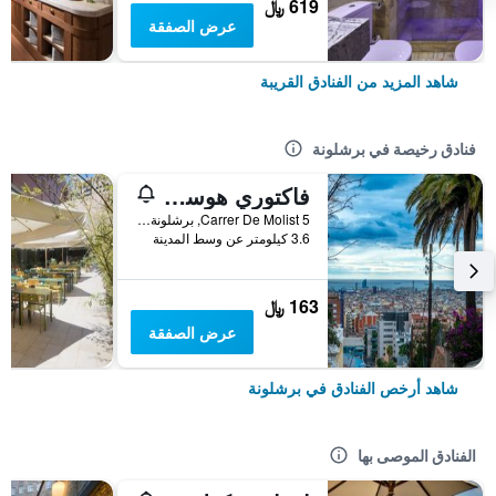
619 ﷼
عرض الصفقة
شاهد المزيد من الفنادق القريبة
فنادق رخيصة في برشلونة
فاكتوري هوستلز بارسيلونا
Carrer De Molist 5, برشلونة, أسبانيا
3.6 كيلومتر عن وسط المدينة
163 ﷼
عرض الصفقة
شاهد أرخص الفنادق في برشلونة
الفنادق الموصى بها