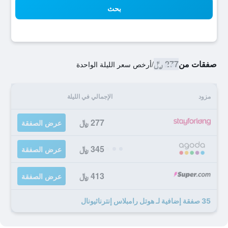
بحث
صفقات من
277 ﷼
/
أرخص سعر الليلة الواحدة
مزود
الإجمالي في الليلة
277 ﷼
عرض الصفقة
345 ﷼
عرض الصفقة
413 ﷼
عرض الصفقة
35 صفقة إضافية لـ هوتل رامبلاس إنترناثيونال