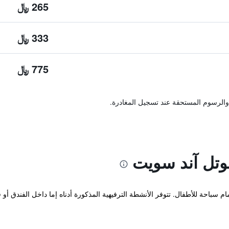
265 ﷼
333 ﷼
775 ﷼
والرسوم المستحقة عند تسجيل المغادرة.
وتل آند سويت
باحة للأطفال. تتوفر الأنشطة الترفيهية المذكورة أدناه إما داخل الفندق أ