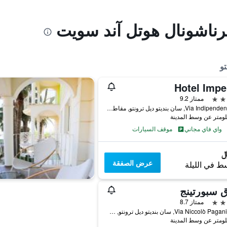
ترناشونال هوتل آند سويت
تو
Hotel Impe
ممتاز 9.2
Via Indipendenza 25, سان بنديتو ديل ترونتو, مقاطعة أسكولي بيتشينو, إيطاليا
واي فاي مجاني
موقف السيارات
عرض الصفقة
ط في الليلة
 سبورتينج
ممتاز 8.7
Via Niccolò Paganini, 23, سان بنديتو ديل ترونتو, مقاطعة أسكولي بيتشينو, إيطاليا