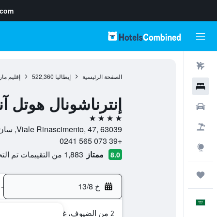
.com
رحلات طيران
الصفحة الرئيسية
إيطاليا
522,360
إقليم ما
فنادق
إنترناشونال هوتل آ
سيارات
4 نجوم
حزم العروض
Viale Rinascimento, 47, 63039, سان بنديتو ديل ترونتو, مقاطعة أسكولي بيتشينو, إيطاليا
+39 073 565 0241
استكشاف
ممتاز
1,883 من التقييمات تم التحقق منها
8.0
رحلات
خ 13/8
-
العَرَبِيَّة
2 من الضيوف، غرفة واحدة