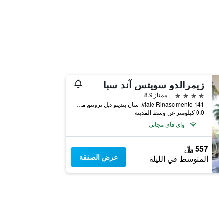
زيمرالدو سويتس آند سبا
4 نجوم
ممتاز 8.9
viale Rinascimento 141, سان بنديتو ديل ترونتو, مقاطعة أسكولي بيتشينو, إيطاليا
0.0 كيلومتر عن وسط المدينة
واي فاي مجاني
557 ﷼
عرض الصفقة
المتوسط في الليلة