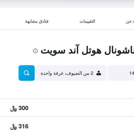
 عن
التقييمات
فنادق مشابهة
اشونال هوتل آند سويت
2 من الضيوف، غرفة واحدة
300 ﷼
316 ﷼