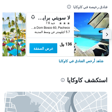
فنادق رخيصة في كاوكايا
لا سويتي برايا أوتل
3 نجوم
جيد 7.6
Avenida Dom Bosco 60, Pacheco, كاوكايا, البرازيل
5.7 كيلومتر عن وسط المدينة
136 ﷼
عرض الصفقة
شاهد أرخص الفنادق في كاوكايا
استكشف كاوكايا