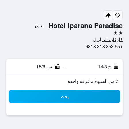
Hotel Iparana Paradise
فندق
2 نجمتين
كاوكايا، البرازيل
+55 853 318 9818
ج 14/8
-
س 15/8
2 من الضيوف، غرفة واحدة
بحث