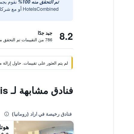
تم التحقق منه 100%
نقوم بجم
HotelsCombined أو مع شركائنا الخارجيين الموثوقين.
8.2
جيد جدًا
786 من التقييمات تم التحقق منها
لم يتم العثور على تقييمات. حاول إزال
فنادق مشابهة لـ Hotel Iris
فنادق رخيصة في اراد (رومانيا)
هوتل
4 نجوم