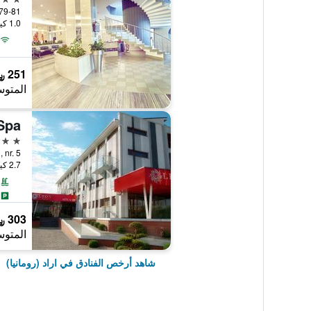
ei Nr. 79-81
1.0 كيلومتر عن وسط المدينة
251 ﷼
المتوس
Spa
4 نجوم
2.7 كيلومتر عن وسط المدينة
303 ﷼
المتوس
شاهد أرخص الفنادق في اراد (رومانيا)