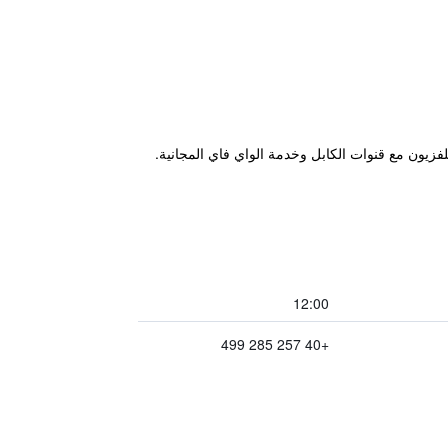
كن إقامة مُزودة بتكييف وتلفزيون مع قنوات الكابل وخدمة الواي فاي المجانية.
12:00
+40 257 285 499