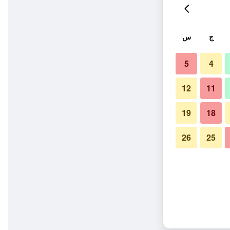
ج
س
5
4
12
11
19
18
26
25