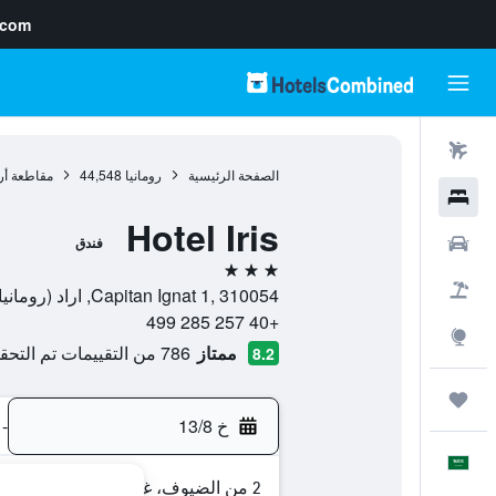
.com
رحلات طيران
الصفحة الرئيسية
رومانيا
44,548
مقاطعة أرا
فنادق
Hotel Iris
سيارات
فندق
3 نجوم
حزم العروض
Capitan Ignat 1, 310054, اراد (رومانيا), مقاطعة أراد, رومانيا
+40 257 285 499
استكشاف
ممتاز
786 من التقييمات تم التحقق منها
8.2
رحلات
خ 13/8
-
العَرَبِيَّة
2 من الضيوف، غرفة واحدة