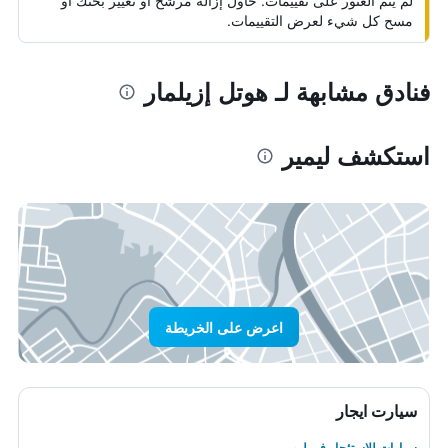
لم يتم العثور على تقييمات. حاول إزالة مرشح أو تغيير بحثك أو
مسح كل شيء لعرض التقييمات.
فنادق مشابهة لـ هوتل إزيلمار
استكشف ليمير
اعرض على الخريطة
سيارت ايجار
سيارات للاستئجار في ليمير