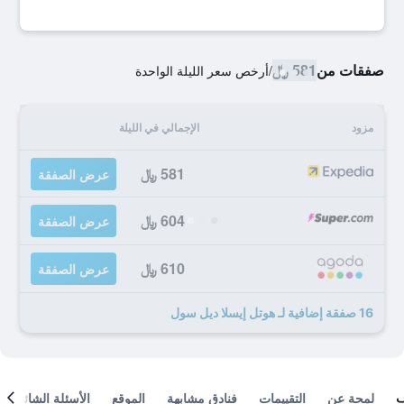
صفقات من
581 ﷼
/
أرخص سعر الليلة الواحدة
مزود
الإجمالي في الليلة
581 ﷼
عرض الصفقة
604 ﷼
عرض الصفقة
610 ﷼
عرض الصفقة
16 صفقة إضافية لـ هوتل إيسلا ديل سول
لمحة عن
التقييمات
فنادق مشابهة
الموقع
الأسئلة الشائعة