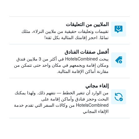
الملايين من التعليقات
تقييمات وتعليقات حقيقية من ملايين النزلاء، مثلك
تمامًا. احجز إقامتك المثالية بكل ثقة!
أفضل صفقات الفنادق
يبحث HotelsCombined في أكثر من 3 ملايين فندق
ومكان إقامة ويجمعهم في مكان واحد حتى تتمكن من
مقارنة أماكن الإقامة المثالية.
إلغاء مجاني
من الوارد أن تتغير الخطط — نتفهم ذلك. ولهذا يمكنك
البحث وحجز فنادق وأماكن إقامة على
HotelsCombined من وكالات السفر التي تقدم خدمة
الإلغاء المجاني