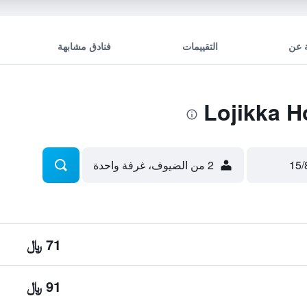
 عن
التقييمات
فنادق مشابهة
2 من الضيوف، غرفة واحدة
71 ﷼
91 ﷼