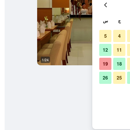
ج
س
5
4
12
11
1/24
غرفة الاجتماعات
19
18
26
25