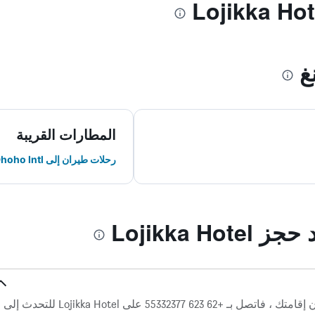
غ
المطارات القريبة
رحلات طيران إلى Dhoho Intl
Lojikka H
إذا كانت لديك أسئلة أو أمور تتعلق بشأن إقامتك ، فاتصل بـ +62 623 55332377 على Lojikka Hotel للتحدث إلى