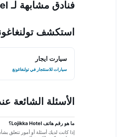
فنادق مشابهة لـ Lojikka Hotel
استكشف تولنغاغون
سيارت ايجار
سيارات للاستئجار في تولنغاغونغ
الأسئلة الشائعة عند حجز otel
ما هو رقم هاتف Lojikka Hotel؟