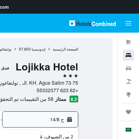
.com
رحلات طيران
الصفحة الرئيسية
إندونيسيا
97,850
تولنغاغو
فنادق
Lojikka Hotel
سيارات
فندق
3 نجوم
حزم العروض
Jl. KH. Agus Salim 73-75, , تولنغاغونغ, مقاطعة جاوة الشرقية, إندونيسيا
+62 623 55332377
استكشاف
ممتاز
58 من التقييمات تم التحقق منها
8.2
رحلات
ج 14/8
-
العَرَبِيَّة
2 من الضيوف، غرفة واحدة