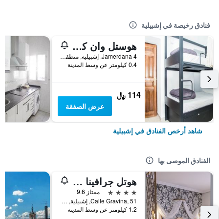
فنادق رخيصة في إشبيلية
هوستل وان كاتدرال
Jamerdana 4, إشبيلية, منطقة أندلوسيا, أسبانيا
0.4 كيلومتر عن وسط المدينة
114 ﷼
عرض الصفقة
شاهد أرخص الفنادق في إشبيلية
الفنادق الموصى بها
هوتل جرافينا 51
4 نجوم
ممتاز 9.6
Calle Gravina, 51, إشبيلية, منطقة أندلوسيا, أسبانيا
1.2 كيلومتر عن وسط المدينة