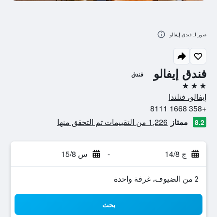
صور لـ فندق إيفالو
فندق إيفالو
فندق
3 نجوم
إيفالو، فنلندا
+358 1668 8111
ممتاز
1,226 من التقييمات تم التحقق منها
8.2
ج 14/8
-
س 15/8
2 من الضيوف، غرفة واحدة
بحث