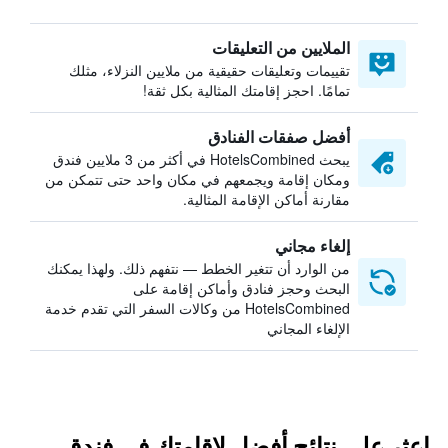
الملايين من التعليقات
تقييمات وتعليقات حقيقية من ملايين النزلاء، مثلك
تمامًا. احجز إقامتك المثالية بكل ثقة!
أفضل صفقات الفنادق
يبحث HotelsCombined في أكثر من 3 ملايين فندق
ومكان إقامة ويجمعهم في مكان واحد حتى تتمكن من
مقارنة أماكن الإقامة المثالية.
إلغاء مجاني
من الوارد أن تتغير الخطط — نتفهم ذلك. ولهذا يمكنك
البحث وحجز فنادق وأماكن إقامة على
HotelsCombined من وكالات السفر التي تقدم خدمة
الإلغاء المجاني
اعثر على نتائج أفضل لإقامتك في فندق