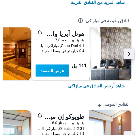
شاهد المزيد من الفنادق القريبة
فنادق رخيصة في ميازاكي
هوتل أيريا وان ميازاكي سيتي
3 نجوم
جيد 7.2
4-1 Chuo-Dori, ميازاكي, اليابان
0.4 كيلومتر عن وسط المدينة
111 ﷼
عرض الصفقة
شاهد أرخص الفنادق في ميازاكي
الفنادق الموصى بها
طويوكو إن ميازاكي إيكيماي
3 نجوم
ممتاز 8.0
Oimatsu 2-2-31, ميازاكي, اليابان
1.4 كيلومتر عن وسط المدينة