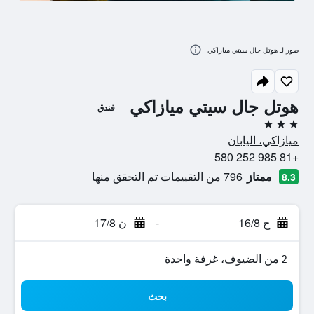
صور لـ هوتل جال سيتي ميازاكي
هوتل جال سيتي ميازاكي
فندق
3 نجوم
ميازاكي، اليابان
+81 985 252 580
ممتاز
796 من التقييمات تم التحقق منها
8.3
ح 16/8
-
ن 17/8
2 من الضيوف، غرفة واحدة
بحث