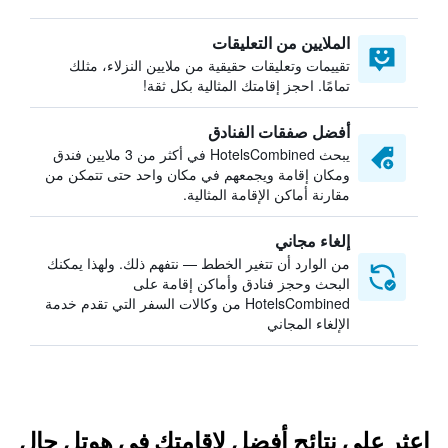
الملايين من التعليقات
تقييمات وتعليقات حقيقية من ملايين النزلاء، مثلك
تمامًا. احجز إقامتك المثالية بكل ثقة!
أفضل صفقات الفنادق
يبحث HotelsCombined في أكثر من 3 ملايين فندق
ومكان إقامة ويجمعهم في مكان واحد حتى تتمكن من
مقارنة أماكن الإقامة المثالية.
إلغاء مجاني
من الوارد أن تتغير الخطط — نتفهم ذلك. ولهذا يمكنك
البحث وحجز فنادق وأماكن إقامة على
HotelsCombined من وكالات السفر التي تقدم خدمة
الإلغاء المجاني
اعثر على نتائج أفضل لإقامتك في هوتل جال