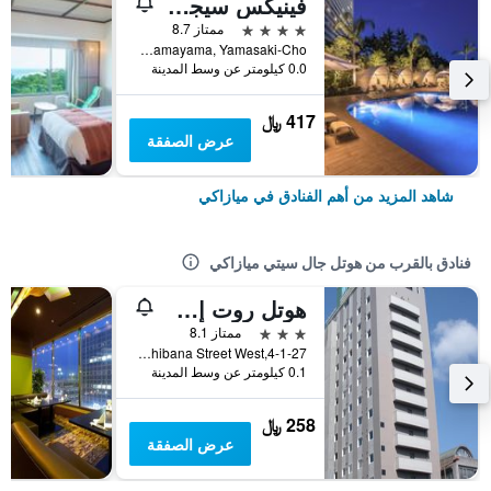
فينيكس سيجايا أوشن تاور
4 نجوم
ممتاز 8.7
Hamayama, Yamasaki-Cho, ميازاكي, اليابان
0.0 كيلومتر عن وسط المدينة
417 ﷼
عرض الصفقة
شاهد المزيد من أهم الفنادق في ميازاكي
فنادق بالقرب من هوتل جال سيتي ميازاكي
هوتل روت إن ميازاكي تاكيبانا دوري
3 نجوم
ممتاز 8.1
4-1-27,Tachibana Street West, ميازاكي, اليابان
0.1 كيلومتر عن وسط المدينة
258 ﷼
عرض الصفقة