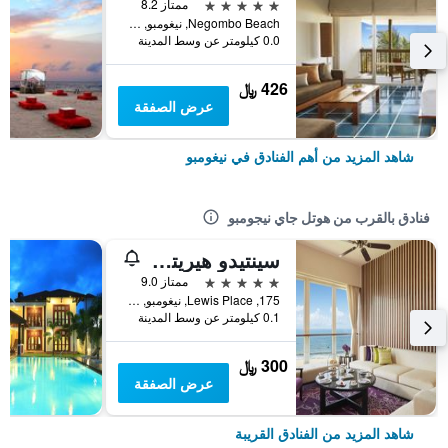
5 نجوم
ممتاز 8.2
Negombo Beach, نيغومبو, سريلانكا
0.0 كيلومتر عن وسط المدينة
426 ﷼
عرض الصفقة
شاهد المزيد من أهم الفنادق في نيغومبو
فنادق بالقرب من هوتل جاي نيجومبو
سينتيدو هيريتانس نيغومبو
5 نجوم
ممتاز 9.0
175, Lewis Place, نيغومبو, سريلانكا
0.1 كيلومتر عن وسط المدينة
300 ﷼
عرض الصفقة
شاهد المزيد من الفنادق القريبة