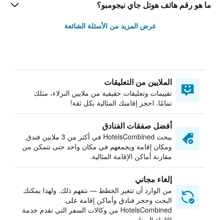
ما هو رقم هاتف هوتل جاي نيجومبو؟
عرض المزيد من الأسئلة الشائعة
الملايين من التعليقات
تقييمات وتعليقات حقيقية من ملايين النزلاء، مثلك
تمامًا. احجز إقامتك المثالية بكل ثقة!
أفضل صفقات الفنادق
يبحث HotelsCombined في أكثر من 3 ملايين فندق
ومكان إقامة ويجمعهم في مكان واحد حتى تتمكن من
مقارنة أماكن الإقامة المثالية.
إلغاء مجاني
من الوارد أن تتغير الخطط — نتفهم ذلك. ولهذا يمكنك
البحث وحجز فنادق وأماكن إقامة على
HotelsCombined من وكالات السفر التي تقدم خدمة
الإلغاء المجاني