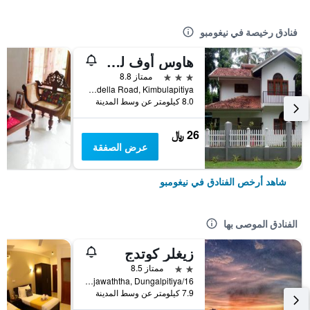
فنادق رخيصة في نيغومبو
هاوس أوف لو ميدريدين
3 نجوم
ممتاز 8.8
No. 89/C/2, Iddagodella Road, Kimbulapitiya, نيغومبو, سريلانكا
8.0 كيلومتر عن وسط المدينة
26 ﷼
عرض الصفقة
شاهد أرخص الفنادق في نيغومبو
الفنادق الموصى بها
زيغلر كوتدج
2 نجمتين
ممتاز 8.5
16/B, Pamunugama Road, Rajawaththa, Dungalpitiya, نيغومبو, سريلانكا
7.9 كيلومتر عن وسط المدينة