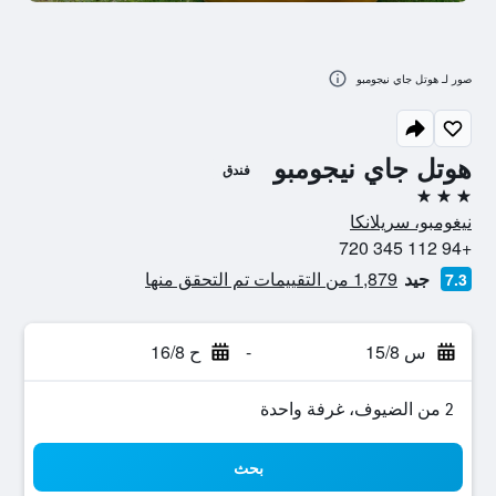
صور لـ هوتل جاي نيجومبو
هوتل جاي نيجومبو
فندق
3 نجوم
نيغومبو، سريلانكا
+94 112 345 720
جيد
1,879 من التقييمات تم التحقق منها
7.3
س 15/8
-
ح 16/8
2 من الضيوف، غرفة واحدة
بحث