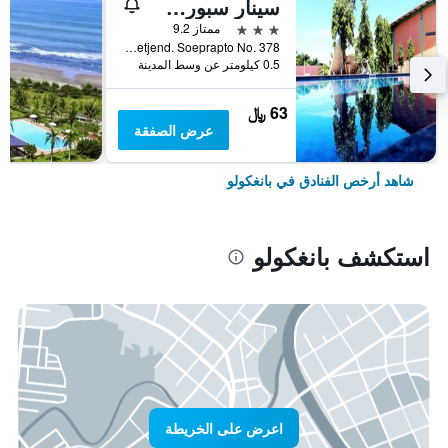
سينار سبورت هوتل
3 نجوم
ممتاز 9.2
Jalan Letjend. Soeprapto No. 378, بانغكولو, إندونيسيا
0.5 كيلومتر عن وسط المدينة
63 ﷼
عرض الصفقة
شاهد أرخص الفنادق في بانغكولو
استكشف بانغكولو
اعرض على الخريطة