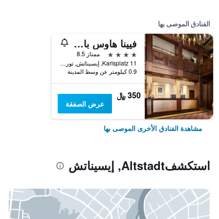
الفنادق الموصى بها
فيينا هاوس باي ويندام تورينجر هوف ايسيناخ
4 نجوم
ممتاز 8.5
Karlsplatz 11, إيسيناتش, تورنغن, ألمانيا
0.9 كيلومتر عن وسط المدينة
350 ﷼
عرض الصفقة
مشاهدة الفنادق الأخرى الموصى بها
استكشفAltstadt, إيسيناتش