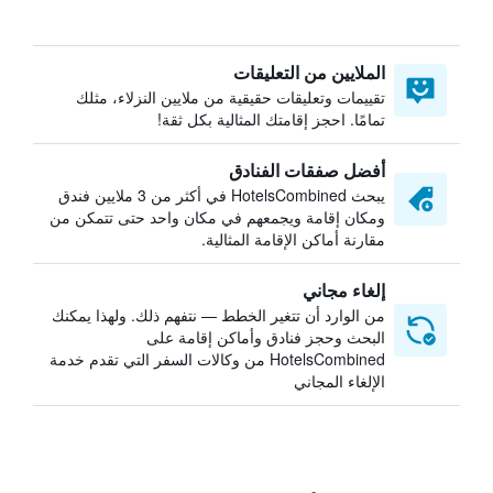
الملايين من التعليقات
تقييمات وتعليقات حقيقية من ملايين النزلاء، مثلك
تمامًا. احجز إقامتك المثالية بكل ثقة!
أفضل صفقات الفنادق
يبحث HotelsCombined في أكثر من 3 ملايين فندق
ومكان إقامة ويجمعهم في مكان واحد حتى تتمكن من
مقارنة أماكن الإقامة المثالية.
إلغاء مجاني
من الوارد أن تتغير الخطط — نتفهم ذلك. ولهذا يمكنك
البحث وحجز فنادق وأماكن إقامة على
HotelsCombined من وكالات السفر التي تقدم خدمة
الإلغاء المجاني