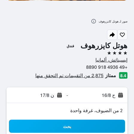
صور لـ هوتل كايزرهوف
هوتل كايزرهوف
فندق
4 نجوم
إيسيناتش، ألمانيا
+49 4936 918 8890
ممتاز
2,875 من التقييمات تم التحقق منها
8.4
ح 16/8
-
ن 17/8
2 من الضيوف، غرفة واحدة
بحث