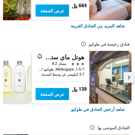
684 ﷼
عرض الصفقة
شاهد المزيد من الفنادق القريبة
فنادق رخيصة في طوكيو
هوتل ماي ستايز أوينو إناريتشو
3 نجوم
ممتاز 8.2
1-5-7, Matsugaya, طوكيو, اليابان
3.7 كيلومتر عن وسط المدينة
139 ﷼
عرض الصفقة
شاهد أرخص الفنادق في طوكيو
الفنادق الموصى بها