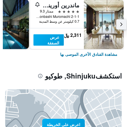
ماندرين أورينتال، طوكيو
5 نجوم
ممتاز 9.3
2-1-1 Nihonbashi Muromachi, طوكيو, اليابان
0.7 كيلومتر عن وسط المدينة
2,311 ﷼
عرض
الصفقة
مشاهدة الفنادق الأخرى الموصى بها
استكشفShinjuku, طوكيو
اعرض على الخريطة