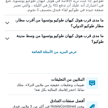
طوكيو. إذا كنت تريد الأقامة في هوتل كيهان طوكيو يوتسويا، ضع
في اعتبارك أنه عليك أن تدفع 411 ﷼في الليلة ، والتي تعتبر
صفقة جيدة في طوكيو لقاء فندق بتصنيف 3-نجوم.
ما مدى قرب هوتل كيهان طوكيو يوتسويا من أقرب مطار،
مطار طوكيو الدولي؟
ما مدى قرب هوتل كيهان طوكيو يوتسويا من وسط مدينة
طوكيو؟
عرض المزيد من الأسئلة الشائعة
الملايين من التعليقات
تقييمات وتعليقات حقيقية من ملايين النزلاء، مثلك
تمامًا. احجز إقامتك المثالية بكل ثقة!
أفضل صفقات الفنادق
يبحث HotelsCombined في أكثر من 3 ملايين فندق