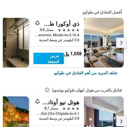
أفضل الفنادق في طوكيو
ذي أوكورا طوكيو
5 نجوم
ممتاز 9.6
2-10-4 Toranomon, Minato-ku, طوكيو, اليابان
0.0 كيلومتر عن وسط المدينة
1,558 ﷼
عرض
الصفقة
شاهد المزيد من أهم الفنادق في طوكيو
فنادق بالقرب من هوتل كيهان طوكيو يوتسويا
هوتل نيو أوتاني طوكيو ذا ماين
4 نجوم
ممتاز 8.7
4-1 Kioi-Cho Chiyoda-ku, طوكيو, اليابان
0.9 كيلومتر عن وسط المدينة