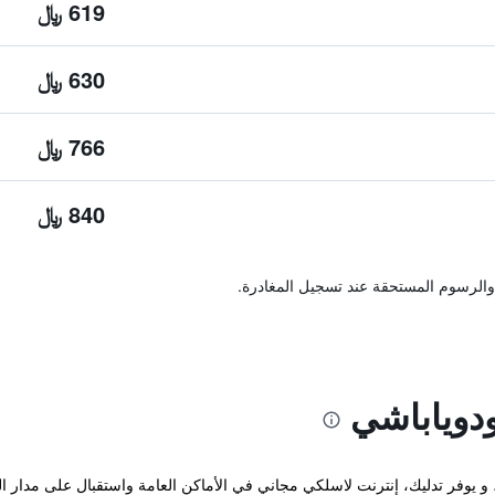
619 ﷼
630 ﷼
766 ﷼
840 ﷼
والرسوم المستحقة عند تسجيل المغادرة.
دوياباشي