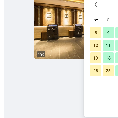
ج
س
5
4
12
11
1/30
أفضل طعام
19
18
26
25