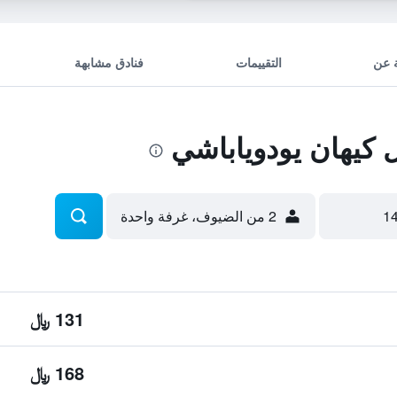
 عن
التقييمات
فنادق مشابهة
كيهان يودوياباشي
2 من الضيوف، غرفة واحدة
131 ﷼
168 ﷼