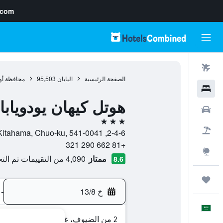
.com
رحلات طيران
الصفحة الرئيسية
اليابان
95,503
محافظة أو
فنادق
هوتل كيهان يودوياب
سيارات
3 نجوم
حزم العروض
2-4-6, Kitahama, Chuo-ku, 541-0041, أوساكا, محافظة أوساكا, اليابان
+81 662 290 321
استكشاف
ممتاز
4,090 من التقييمات تم التحقق منها
8.6
رحلات
خ 13/8
-
العَرَبِيَّة
2 من الضيوف، غرفة واحدة